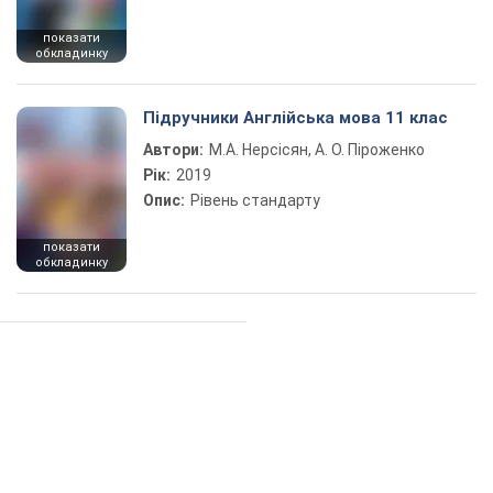
показати
обкладинку
Підручники Англійська мова 11 клас
Автори:
М.А. Нерсісян, А. О. Піроженко
Рік:
2019
Опис:
Рівень стандарту
показати
обкладинку