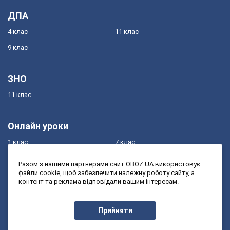
ДПА
4 клас
11 клас
9 клас
ЗНО
11 клас
Онлайн уроки
1 клас
7 клас
2 клас
8 клас
Разом з нашими партнерами сайт OBOZ.UA використовує
файли cookie, щоб забезпечити належну роботу сайту, а
3 клас
9 клас
контент та реклама відповідали вашим інтересам.
4 клас
10 клас
5 клас
11 клас
Прийняти
6 клас