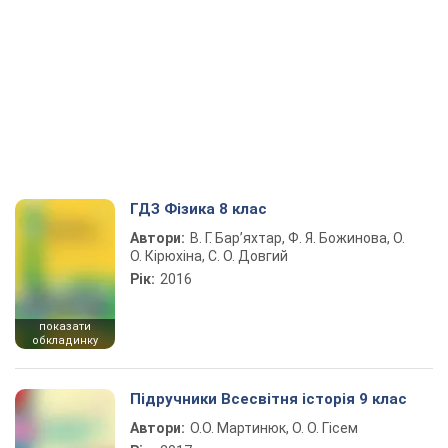
ГДЗ Фізика 8 клас
Автори:
В. Г. Бар’яхтар, Ф. Я. Божинова, О.
О. Кірюхіна, С. О. Довгий
Рік:
2016
показати
обкладинку
Підручники Всесвітня історія 9 клас
Автори:
О.О. Мартинюк, О. О. Гісем