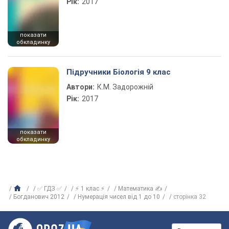
Рік:
2017
показати
обкладинку
Підручники Біологія 9 клас
Автори:
К.М. Задорожній
Рік:
2017
показати
обкладинку
✅ ГДЗ ✅
⚡ 1 клас ⚡
Математика ✍
Богданович 2012
Нумерація чисел від 1 до 10
сторінка 32