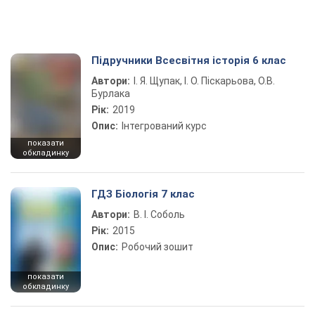
Підручники Всесвітня історія 6 клас
Автори:
І. Я. Щупак, І. О. Піскарьова, О.В.
Бурлака
Рік:
2019
Опис:
Інтегрований курс
показати
обкладинку
ГДЗ Біологія 7 клас
Автори:
В. І. Соболь
Рік:
2015
Опис:
Робочий зошит
показати
обкладинку