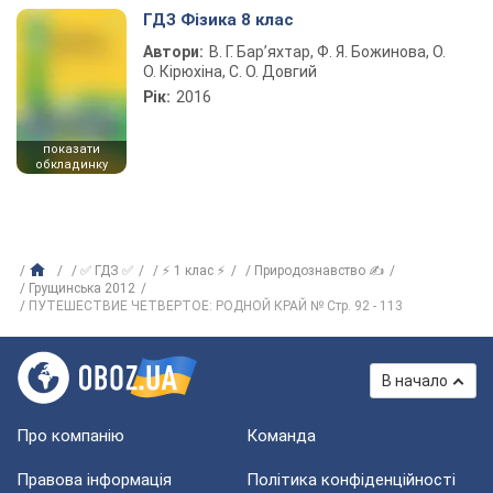
ГДЗ Фізика 8 клас
Автори:
В. Г. Бар’яхтар, Ф. Я. Божинова, О.
О. Кірюхіна, С. О. Довгий
Рік:
2016
показати
обкладинку
✅ ГДЗ ✅
⚡ 1 клас ⚡
Природознавство ✍
Грущинська 2012
ПУТЕШЕСТВИЕ ЧЕТВЕРТОЕ: РОДНОЙ КРАЙ № Стр. 92 - 113
В начало
Про компанію
Команда
Правова інформація
Політика конфіденційності