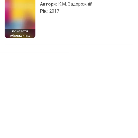
Автори:
К.М. Задорожній
Рік:
2017
показати
обкладинку