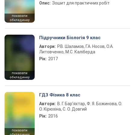
Опис:
Зошит для практичних робіт
показати
обкладинку
Підручники Біологія 9 клас
Автори:
Р.В. Шаламов, Г.А. Носов, О.А.
Литовченко, М.С. Каліберда
Рік:
2017
показати
обкладинку
ГДЗ Фізика 8 клас
Автори:
В. Г. Бар’яхтар, Ф. Я. Божинова, О.
О. Кірюхіна, С. О. Довгий
Рік:
2016
показати
обкладинку