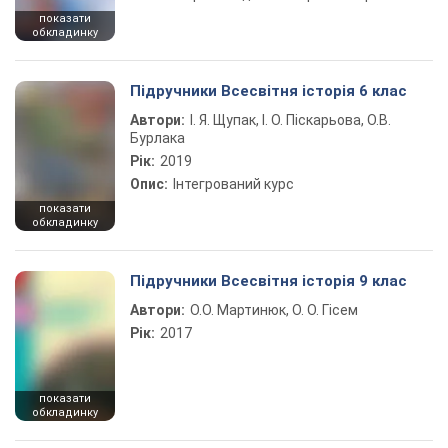
показати
обкладинку
Підручники Всесвітня історія 6 клас
Автори:
І. Я. Щупак, І. О. Піскарьова, О.В.
Бурлака
Рік:
2019
Опис:
Інтегрований курс
показати
обкладинку
Підручники Всесвітня історія 9 клас
Автори:
О.О. Мартинюк, О. О. Гісем
Рік:
2017
показати
обкладинку