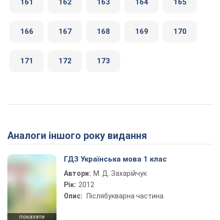
161
162
163
164
165
166
167
168
169
170
171
172
173
Аналоги іншого року видання
ГДЗ Українська мова 1 клас
Автори:
М. Д. Захарійчук
Рік:
2012
Опис:
Післябукварна частина
показати