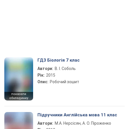
ГДЗ Біологія 7 клас
Автори:
В. І. Соболь
Рік:
2015
Опис:
Робочий зошит
показати
обкладинку
Підручники Англійська мова 11 клас
Автори:
М.А. Нерсісян, А. О. Піроженко