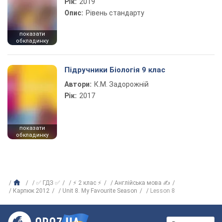
Рік:
2019
Опис:
Рівень стандарту
показати
обкладинку
Підручники Біологія 9 клас
Автори:
К.М. Задорожній
Рік:
2017
показати
обкладинку
✅ ГДЗ ✅
⚡ 2 клас ⚡
Англійська мова ✍
Карпюк 2012
Unit 8. My Favourite Season
Lesson 8