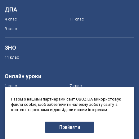
ДПА
4 клас
11 клас
9 клас
ЗНО
11 клас
Онлайн уроки
1 клас
7 клас
2 клас
8 клас
Разом з нашими партнерами сайт OBOZ.UA використовує
файли cookie, щоб забезпечити належну роботу сайту, а
3 клас
9 клас
контент та реклама відповідали вашим інтересам.
4 клас
10 клас
5 клас
11 клас
Прийняти
6 клас