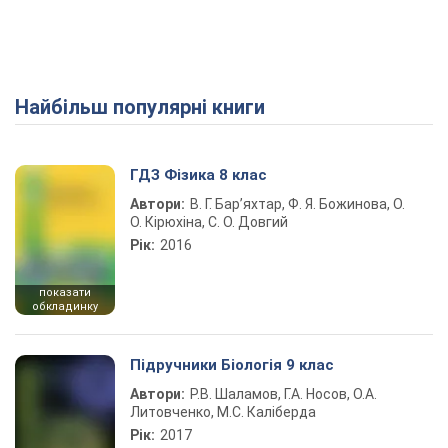
Найбільш популярні книги
ГДЗ Фізика 8 клас
Автори:
В. Г. Бар’яхтар, Ф. Я. Божинова, О.
О. Кірюхіна, С. О. Довгий
Рік:
2016
показати
обкладинку
Підручники Біологія 9 клас
Автори:
Р.В. Шаламов, Г.А. Носов, О.А.
Литовченко, М.С. Каліберда
Рік:
2017