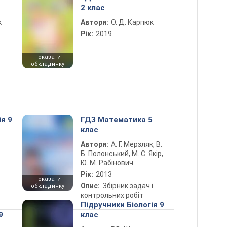
2 клас
к
Автори:
О. Д. Карпюк
Рік:
2019
показати
обкладинку
ія 9
ГДЗ Математика 5
клас
Автори:
А. Г. Мерзляк, В.
Б. Полонський, М. С. Якір,
Ю. М. Рабінович
Рік:
2013
показати
Опис:
Збірник задач і
обкладинку
контрольних робіт
Підручники Біологія 9
9
клас