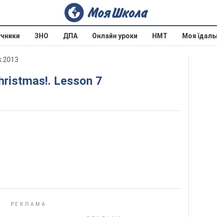
учники
ЗНО
ДПА
Онлайн уроки
НМТ
Моя їдаль
к 2013
Christmas!. Lesson 7