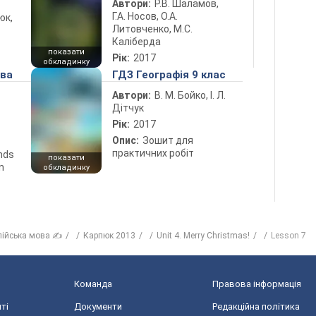
Автори:
Р.В. Шаламов,
Г.А. Носов, О.А.
юк,
Литовченко, М.С.
Каліберда
показати
Рік:
2017
обкладинку
ова
ГДЗ Географія 9 клас
Автори:
В. М. Бойко, І. Л.
Дітчук
Рік:
2017
Опис:
Зошит для
практичних робіт
ends
показати
n
обкладинку
лійська мова ✍
Карпюк 2013
Unit 4. Merry Christmas!
Lesson 7
Команда
Правова інформація
ті
Документи
Редакційна політика