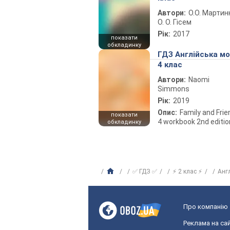
Автори:
О.О. Мартин
О. О. Гісем
Рік:
2017
показати
обкладинку
ГДЗ Англійська м
4 клас
Автори:
Naomi
Simmons
Рік:
2019
Опис:
Family and Fri
показати
4 workbook 2nd editio
обкладинку
✅ ГДЗ ✅
⚡ 2 клас ⚡
Анг
Про компанію
Реклама на сай