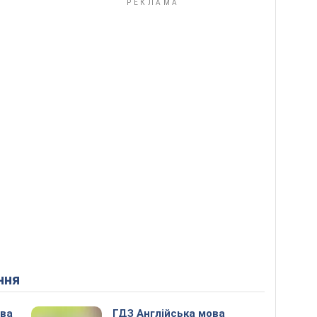
ння
ова
ГДЗ Англійська мова