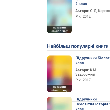
2 клас
Автори:
О. Д. Карпю
Рік:
2012
показати
обкладинку
Найбільш популярні книги
Підручники Біолог
клас
Автори:
К.М.
Задорожній
Рік:
2017
показати
обкладинку
Підручники
Всесвітня історія 
клас