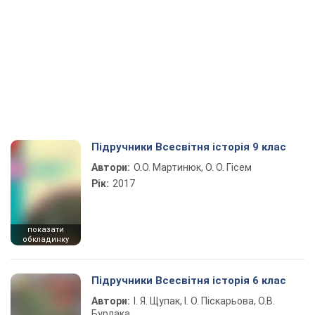
Підручники Всесвітня історія 9 клас
Автори:
О.О. Мартинюк, О. О. Гісем
Рік:
2017
показати
обкладинку
Підручники Всесвітня історія 6 клас
Автори:
І. Я. Щупак, І. О. Піскарьова, О.В.
Бурлака