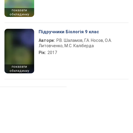
показати
обкладинку
Підручники Біологія 9 клас
Автори:
Р.В. Шаламов, Г.А. Носов, О.А.
Литовченко, М.С. Каліберда
Рік:
2017
показати
обкладинку