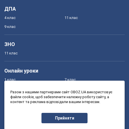
ДПА
4 клас
11 клас
9 клас
ЗНО
11 клас
Онлайн уроки
1 клас
7 клас
2 клас
8 клас
Разом з нашими партнерами сайт OBOZ.UA використовує
файли cookie, щоб забезпечити належну роботу сайту, а
3 клас
9 клас
контент та реклама відповідали вашим інтересам.
4 клас
10 клас
5 клас
11 клас
Прийняти
6 клас