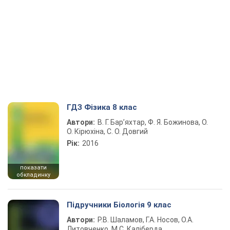
ГДЗ Фізика 8 клас
Автори:
В. Г. Бар’яхтар, Ф. Я. Божинова, О.
О. Кірюхіна, С. О. Довгий
Рік:
2016
показати
обкладинку
Підручники Біологія 9 клас
Автори:
Р.В. Шаламов, Г.А. Носов, О.А.
Литовченко, М.С. Каліберда