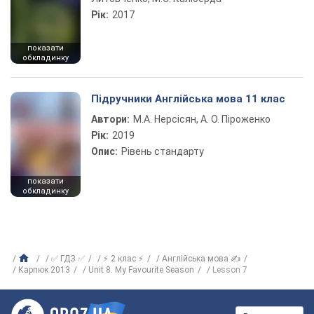
Рік:
2017
показати
обкладинку
Підручники Англійська мова 11 клас
Автори:
М.А. Нерсісян, А. О. Піроженко
Рік:
2019
Опис:
Рівень стандарту
показати
обкладинку
✅ ГДЗ ✅
⚡ 2 клас ⚡
Англійська мова ✍
Карпюк 2013
Unit 8. My Favourite Season
Lesson 7