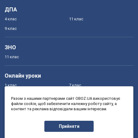
ДПА
4 клас
11 клас
9 клас
ЗНО
11 клас
Онлайн уроки
1 клас
7 клас
2 клас
8 клас
Разом з нашими партнерами сайт OBOZ.UA використовує
файли cookie, щоб забезпечити належну роботу сайту, а
3 клас
9 клас
контент та реклама відповідали вашим інтересам.
4 клас
10 клас
5 клас
11 клас
Прийняти
6 клас