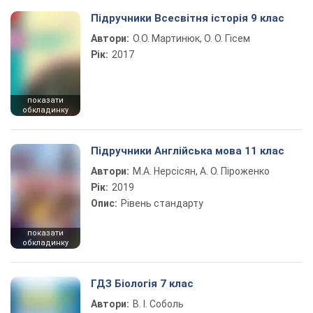
Підручники Всесвітня історія 9 клас
Автори:
О.О. Мартинюк, О. О. Гісем
Рік:
2017
показати
обкладинку
Підручники Англійська мова 11 клас
Автори:
М.А. Нерсісян, А. О. Піроженко
Рік:
2019
Опис:
Рівень стандарту
показати
обкладинку
ГДЗ Біологія 7 клас
Автори:
В. І. Соболь