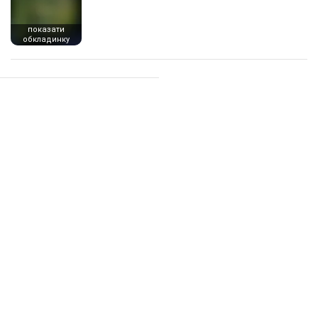
показати
обкладинку