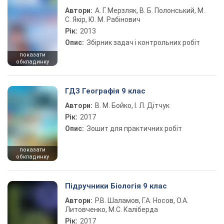
Автори:
А. Г. Мерзляк, В. Б. Полонський, М.
С. Якір, Ю. М. Рабінович
Рік:
2013
Опис:
Збірник задач і контрольних робіт
показати
обкладинку
ГДЗ Географія 9 клас
Автори:
В. М. Бойко, І. Л. Дітчук
Рік:
2017
Опис:
Зошит для практичних робіт
показати
обкладинку
Підручники Біологія 9 клас
Автори:
Р.В. Шаламов, Г.А. Носов, О.А.
Литовченко, М.С. Каліберда
Рік:
2017