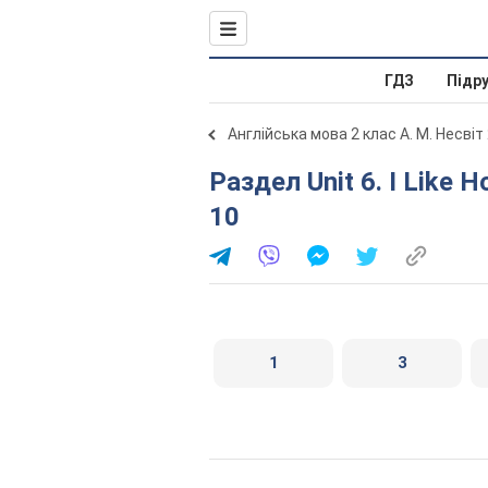
ГДЗ
Підр
Англійська мова 2 клас А. М. Несвіт
Раздел Unit 6. I Like Holidays / Я люблю свята. Lesson
10
1
3