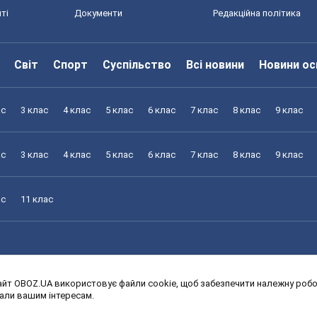
ті
Документи
Редакційна політика
Світ
Спорт
Суспільство
Всі новини
Новини ос
ас
3 клас
4 клас
5 клас
6 клас
7 клас
8 клас
9 клас
ас
3 клас
4 клас
5 клас
6 клас
7 клас
8 клас
9 клас
ас
11 клас
йт OBOZ.UA використовує файли cookie, щоб забезпечити належну робот
ас
3 клас
4 клас
5 клас
6 клас
7 клас
8 клас
9 клас
дали вашим інтересам.