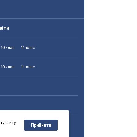
віти
10 клас
11 клас
10 клас
11 клас
у сайту,
10 клас
11 клас
Прийняти