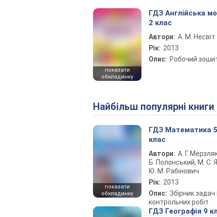
ГДЗ Англійська м
2 клас
Автори:
А. М. Несвіт
Рік:
2013
Опис:
Робочий зоши
показати
обкладинку
Найбільш популярні книги
ГДЗ Математика 
клас
Автори:
А. Г. Мерзляк
Б. Полонський, М. С. Я
Ю. М. Рабінович
Рік:
2013
показати
Опис:
Збірник задач 
обкладинку
контрольних робіт
ГДЗ Географія 9 к