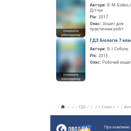
Автори:
В. М. Бойко, І
Дітчук
Рік:
2017
Опис:
Зошит для
практичних робіт
показати
обкладинку
ГДЗ Біологія 7 кла
Автори:
В. І. Соболь
Рік:
2015
Опис:
Робочий зоши
показати
обкладинку
✅ ГДЗ ✅
⚡ 2 клас ⚡
Анг
Про компанію