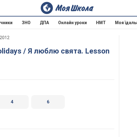
учники
ЗНО
ДПА
Онлайн уроки
НМТ
Моя їдаль
 2012
4
6