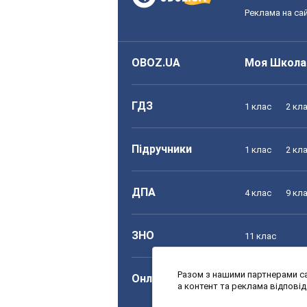
Реклама на сай
OBOZ.UA
Моя Школа
ГДЗ
1 клас
2 кл
Підручники
1 клас
2 кл
ДПА
4 клас
9 кл
ЗНО
11 клас
Разом з нашими партнерами са
Онлайн уроки
1 клас
2 кл
а контент та реклама відпові