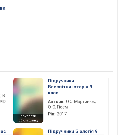
ова
т
5
Підручники
Всесвітня історія 9
клас
, В.
кір,
Автори:
О.О. Мартинюк,
О. О. Гісем
Рік:
2017
показати
і
обкладинку
лас
Підручники Біологія 9