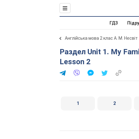
ГДЗ
Підр
Англійська мова 2 клас А. М. Несвіт
Раздел Unit 1. My Family and Friends / Моя сім'я і друзі.
Lesson 2
1
2