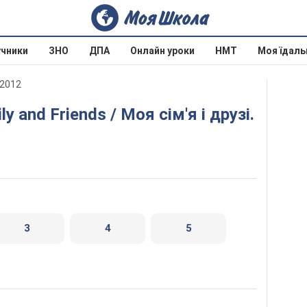
учники
ЗНО
ДПА
Онлайн уроки
НМТ
Моя їдаль
 2012
3
4
5