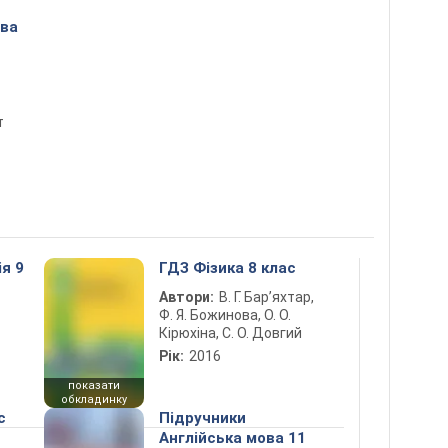
ова
т
ія 9
ГДЗ Фізика 8 клас
Автори:
В. Г. Бар’яхтар,
Ф. Я. Божинова, О. О.
Кірюхіна, С. О. Довгий
Рік:
2016
показати
обкладинку
с
Підручники
Англійська мова 11