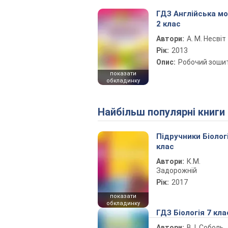
ГДЗ Англійська м
2 клас
Автори:
А. М. Несвіт
Рік:
2013
Опис:
Робочий зоши
показати
обкладинку
Найбільш популярні книги
Підручники Біолог
клас
Автори:
К.М.
Задорожній
Рік:
2017
показати
обкладинку
ГДЗ Біологія 7 кла
Автори:
В. І. Соболь