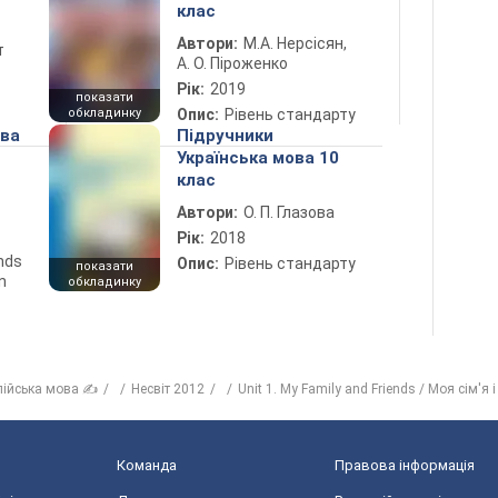
клас
Автори:
М.А. Нерсісян,
т
А. О. Піроженко
Рік:
2019
показати
обкладинку
Опис:
Рівень стандарту
ова
Підручники
Українська мова 10
клас
Автори:
О. П. Глазова
Рік:
2018
ends
Опис:
Рівень стандарту
показати
n
обкладинку
лійська мова ✍
Несвіт 2012
Unit 1. My Family and Friends / Моя сім'я і
Команда
Правова інформація