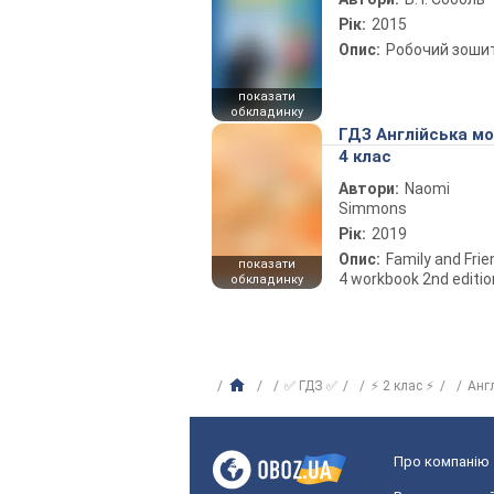
Рік:
2015
Опис:
Робочий зоши
показати
обкладинку
ГДЗ Англійська м
4 клас
Автори:
Naomi
Simmons
Рік:
2019
Опис:
Family and Fri
показати
4 workbook 2nd editio
обкладинку
✅ ГДЗ ✅
⚡ 2 клас ⚡
Анг
Про компанію