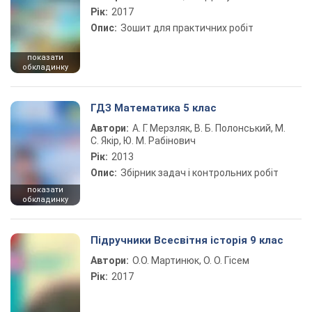
Рік:
2017
Опис:
Зошит для практичних робіт
показати
обкладинку
ГДЗ Математика 5 клас
Автори:
А. Г. Мерзляк, В. Б. Полонський, М.
С. Якір, Ю. М. Рабінович
Рік:
2013
Опис:
Збірник задач і контрольних робіт
показати
обкладинку
Підручники Всесвітня історія 9 клас
Автори:
О.О. Мартинюк, О. О. Гісем
Рік:
2017