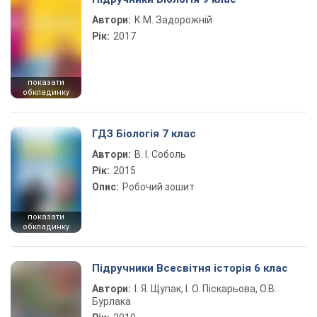
Автори:
К.М. Задорожній
Рік:
2017
показати
обкладинку
ГДЗ Біологія 7 клас
Автори:
В. І. Соболь
Рік:
2015
Опис:
Робочий зошит
показати
обкладинку
Підручники Всесвітня історія 6 клас
Автори:
І. Я. Щупак, І. О. Піскарьова, О.В.
Бурлака