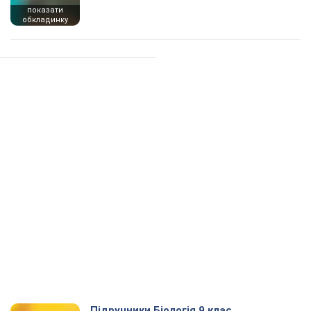
показати
обкладинку
Підручники Біологія 9 клас