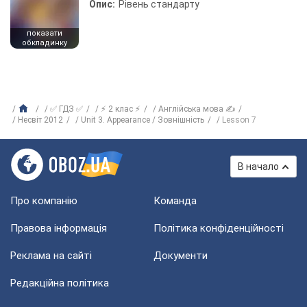
Опис:
Рівень стандарту
показати
обкладинку
✅ ГДЗ ✅
⚡ 2 клас ⚡
Англійська мова ✍
Несвіт 2012
Unit 3. Appearance / Зовнішність
Lesson 7
В начало
Про компанію
Команда
Правова інформація
Політика конфіденційності
Реклама на сайті
Документи
Редакційна політика