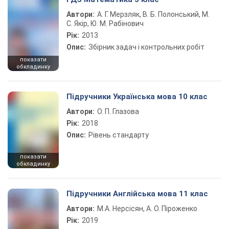
Автори:
А. Г. Мерзляк, В. Б. Полонський, М.
С. Якір, Ю. М. Рабінович
Рік:
2013
Опис:
Збірник задач і контрольних робіт
показати
обкладинку
Підручники Українська мова 10 клас
Автори:
О. П. Глазова
Рік:
2018
Опис:
Рівень стандарту
показати
обкладинку
Підручники Англійська мова 11 клас
Автори:
М.А. Нерсісян, А. О. Піроженко
Рік:
2019