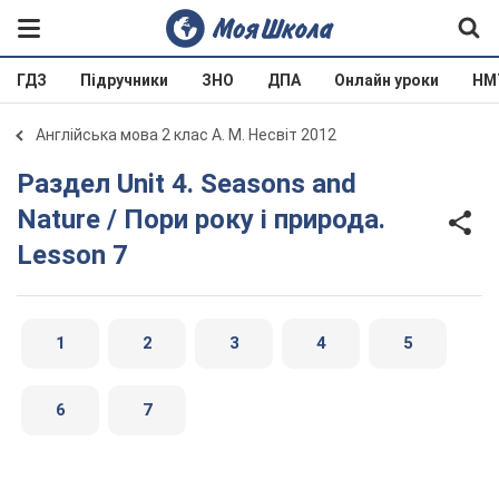
ГДЗ
Підручники
ЗНО
ДПА
Онлайн уроки
НМ
Англійська мова 2 клас А. М. Несвіт 2012
Раздел Unit 4. Seasons and
Nature / Пори року і природа.
Lesson 7
1
2
3
4
5
6
7