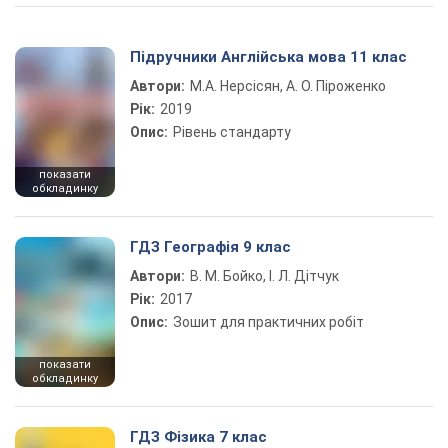
Підручники Англійська мова 11 клас
Автори:
М.А. Нерсісян, А. О. Піроженко
Рік:
2019
Опис:
Рівень стандарту
показати
обкладинку
ГДЗ Географія 9 клас
Автори:
В. М. Бойко, І. Л. Дітчук
Рік:
2017
Опис:
Зошит для практичних робіт
показати
обкладинку
ГДЗ Фізика 7 клас