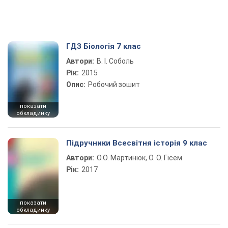
ГДЗ Біологія 7 клас
Автори:
В. І. Соболь
Рік:
2015
Опис:
Робочий зошит
показати
обкладинку
Підручники Всесвітня історія 9 клас
Автори:
О.О. Мартинюк, О. О. Гісем
Рік:
2017
показати
обкладинку