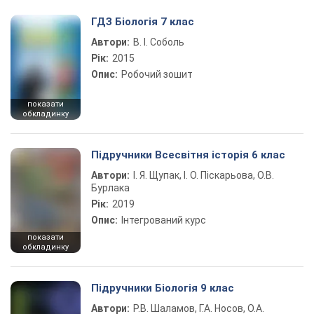
ГДЗ Біологія 7 клас
Автори:
В. І. Соболь
Рік:
2015
Опис:
Робочий зошит
показати
обкладинку
Підручники Всесвітня історія 6 клас
Автори:
І. Я. Щупак, І. О. Піскарьова, О.В.
Бурлака
Рік:
2019
Опис:
Інтегрований курс
показати
обкладинку
Підручники Біологія 9 клас
Автори:
Р.В. Шаламов, Г.А. Носов, О.А.