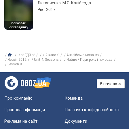
Литовченко, М.С. Каліберда
Рік:
2017
показати
обкладинку
✅ ГДЗ ✅
⚡ 2 клас ⚡
Англійська мова ✍
Несвіт 2012
Unit 4. Seasons and Nature / Пори року і природа
Lesson 8
В начало
Про компанію
Команда
Правова інформація
Політика конфіденційності
Реклама на сайті
Документи