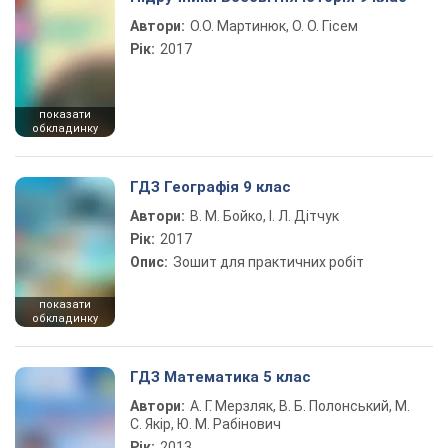
Автори:
О.О. Мартинюк, О. О. Гісем
Рік:
2017
показати
обкладинку
ГДЗ Географія 9 клас
Автори:
В. М. Бойко, І. Л. Дітчук
Рік:
2017
Опис:
Зошит для практичних робіт
показати
обкладинку
ГДЗ Математика 5 клас
Автори:
А. Г. Мерзляк, В. Б. Полонський, М.
С. Якір, Ю. М. Рабінович
Рік:
2013