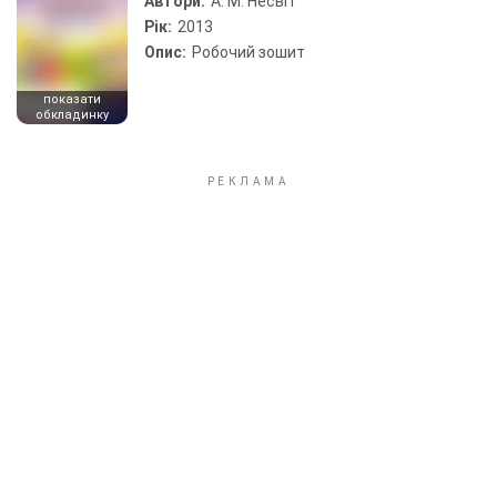
Автори:
А. М. Несвіт
Рік:
2013
Опис:
Робочий зошит
показати
обкладинку