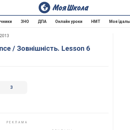
учники
ЗНО
ДПА
Онлайн уроки
НМТ
Моя їдаль
 2013
ance / Зовнішність. Lesson 6
3