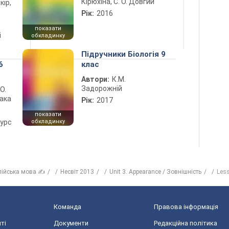
Кірюхіна, С. О. Довгий
кір,
Рік:
2016
показати
і
обкладинку
Підручники Біологія 9
6
клас
Автори:
К.М.
Задорожній
 О.
лака
Рік:
2017
показати
курс
обкладинку
лійська мова ✍
Несвіт 2013
Unit 3. Appearance / Зовнішність
Les
Команда
Правова інформація
ті
Документи
Редакційна політика