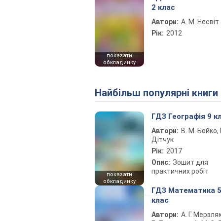
2 клас
Автори:
А. М. Несвіт
Рік:
2012
показати
обкладинку
Найбільш популярні книги
ГДЗ Географія 9 к
Автори:
В. М. Бойко, І
Дітчук
Рік:
2017
Опис:
Зошит для
практичних робіт
показати
обкладинку
ГДЗ Математика 
клас
Автори:
А. Г. Мерзляк