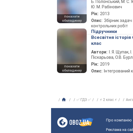
Б. Полонський, М. С. Я
Ю. М. Рабінович
Рік:
2013
показати
Опис:
Збірник задач 
обкладинку
контрольних робіт
Підручники
Всесвітня історія 
клас
Автори:
І. Я. Щупак, І.
Піскарьова, О.В. Бур
Рік:
2019
показати
обкладинку
Опис:
Інтегрований 
✅ ГДЗ ✅
⚡ 2 клас ⚡
Анг
Про компанію
Реклама на сай