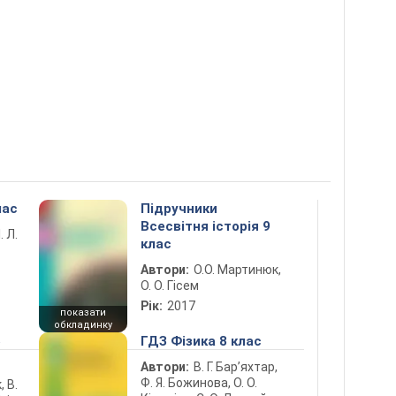
лас
Підручники
Всесвітня історія 9
. Л.
клас
Автори:
О.О. Мартинюк,
О. О. Гісем
Рік:
2017
показати
обкладинку
5
ГДЗ Фізика 8 клас
Автори:
В. Г. Бар’яхтар,
Ф. Я. Божинова, О. О.
, В.