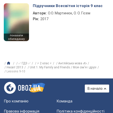
Підручники Всесвітня історія 9 клас
Автори:
О.О. Мартинюк, О. О. Гісем
Рік:
2017
показати
обкладинку
✅ ГДЗ ✅
⚡ 2 клас ⚡
Англійська мова ✍
Несвіт 2013
Unit 1. My Family and Friends / Моя сім'я і друзі
Lessons 9-10
В начало
Про компанію
Команда
Правова інформація
Політика конфіденційності