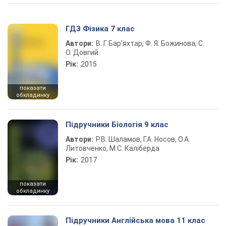
ГДЗ Фізика 7 клас
Автори:
В. Г. Бар’яхтар, Ф. Я. Божинова, С.
О. Довгий
Рік:
2015
показати
обкладинку
Підручники Біологія 9 клас
Автори:
Р.В. Шаламов, Г.А. Носов, О.А.
Литовченко, М.С. Каліберда
Рік:
2017
показати
обкладинку
Підручники Англійська мова 11 клас