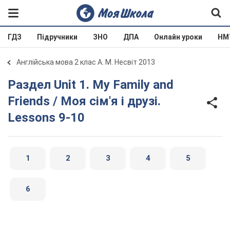
ГДЗ
Підручники
ЗНО
ДПА
Онлайн уроки
НМ
Англійська мова 2 клас А. М. Несвіт 2013
Раздел Unit 1. My Family and
Friends / Моя сім'я і друзі.
Lessons 9-10
1
2
3
4
5
6