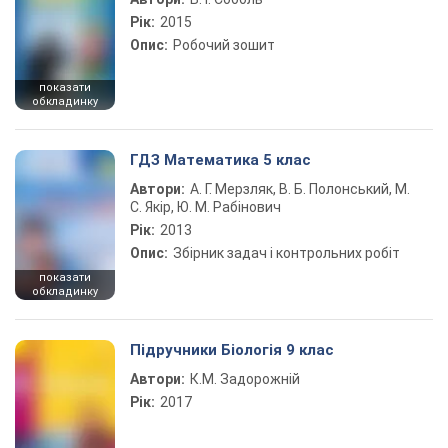
Рік:
2015
Опис:
Робочий зошит
показати
обкладинку
ГДЗ Математика 5 клас
Автори:
А. Г. Мерзляк, В. Б. Полонський, М.
С. Якір, Ю. М. Рабінович
Рік:
2013
Опис:
Збірник задач і контрольних робіт
показати
обкладинку
Підручники Біологія 9 клас
Автори:
К.М. Задорожній
Рік:
2017