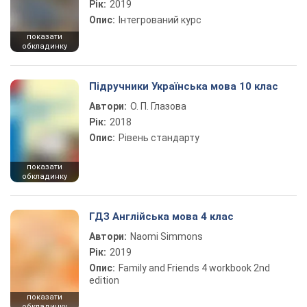
Рік:
2019
Опис:
Інтегрований курс
показати
обкладинку
Підручники Українська мова 10 клас
Автори:
О. П. Глазова
Рік:
2018
Опис:
Рівень стандарту
показати
обкладинку
ГДЗ Англійська мова 4 клас
Автори:
Naomi Simmons
Рік:
2019
Опис:
Family and Friends 4 workbook 2nd
edition
показати
обкладинку