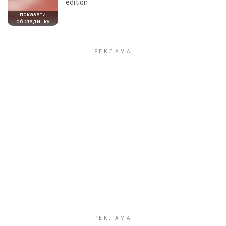
edition
показати
обкладинку