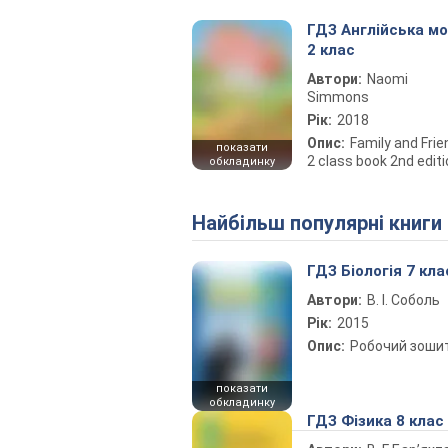
ГДЗ Англійська м
2 клас
Автори:
Naomi
Simmons
Рік:
2018
Опис:
Family and Fri
показати
2 class book 2nd edit
обкладинку
Найбільш популярні книги
ГДЗ Біологія 7 кла
Автори:
В. І. Соболь
Рік:
2015
Опис:
Робочий зоши
показати
обкладинку
ГДЗ Фізика 8 клас