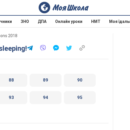
учники
ЗНО
ДПА
Онлайн уроки
НМТ
Моя їдаль
mons 2018
sleeping!
88
89
90
93
94
95