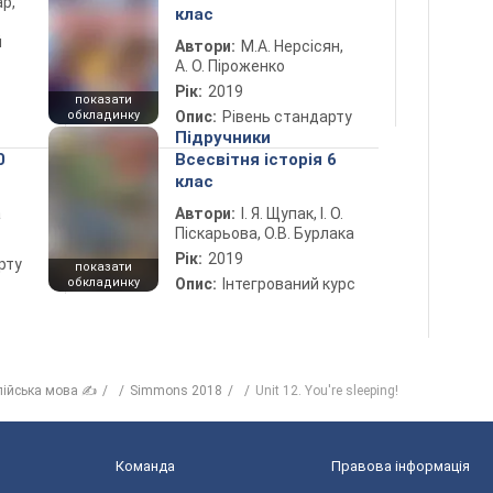
ар,
клас
й
Автори:
М.А. Нерсісян,
А. О. Піроженко
Рік:
2019
показати
обкладинку
Опис:
Рівень стандарту
Підручники
0
Всесвітня історія 6
клас
а
Автори:
І. Я. Щупак, І. О.
Піскарьова, О.В. Бурлака
Рік:
2019
рту
показати
обкладинку
Опис:
Інтегрований курс
лійська мова ✍
Simmons 2018
Unit 12. You're sleeping!
Команда
Правова інформація