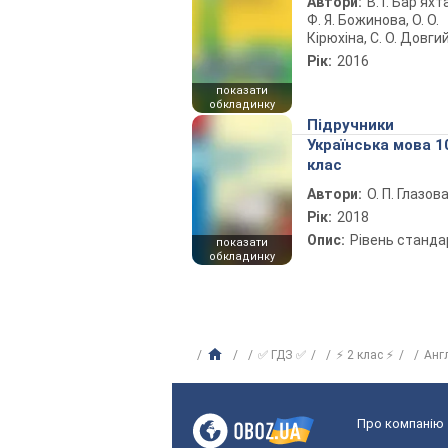
Автори:
В. Г. Бар’яхт
Ф. Я. Божинова, О. О.
Кірюхіна, С. О. Довги
Рік:
2016
показати
обкладинку
Підручники
Українська мова 1
клас
Автори:
О. П. Глазов
Рік:
2018
Опис:
Рівень станда
показати
обкладинку
✅ ГДЗ ✅
⚡ 2 клас ⚡
Анг
Про компанію