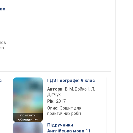
ова
ends
ion
с
ГДЗ Географія 9 клас
Автори:
В. М. Бойко, І. Л.
Дітчук
Рік:
2017
т
Опис:
Зошит для
практичних робіт
показати
обкладинку
Підручники
Англійська мова 11