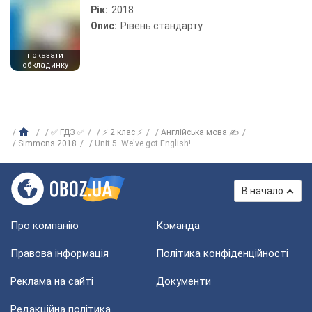
Рік:
2018
Опис:
Рівень стандарту
показати
обкладинку
✅ ГДЗ ✅
⚡ 2 клас ⚡
Англійська мова ✍
Simmons 2018
Unit 5. We've got English!
В начало
Про компанію
Команда
Правова інформація
Політика конфіденційності
Реклама на сайті
Документи
Редакційна політика