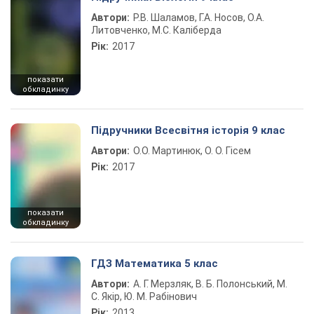
Автори:
Р.В. Шаламов, Г.А. Носов, О.А.
Литовченко, М.С. Каліберда
Рік:
2017
показати
обкладинку
Підручники Всесвітня історія 9 клас
Автори:
О.О. Мартинюк, О. О. Гісем
Рік:
2017
показати
обкладинку
ГДЗ Математика 5 клас
Автори:
А. Г. Мерзляк, В. Б. Полонський, М.
С. Якір, Ю. М. Рабінович
Рік:
2013