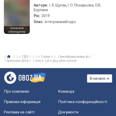
Автори:
І. Я. Щупак, І. О. Піскарьова, О.В.
Бурлака
Рік:
2019
Опис:
Інтегрований курс
показати
обкладинку
✅ ГДЗ ✅
⚡ 2 клас ⚡
Англійська мова ✍
Simmons 2018
Unit 6. Let's play after school!
В начало
Про компанію
Команда
Правова інформація
Політика конфіденційності
Реклама на сайті
Документи