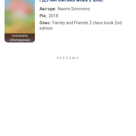
ГДЗ Англійська мова 2 клас
Автори:
Naomi Simmons
Рік:
2018
Опис:
Family and Friends 2 class book 2nd
edition
показати
обкладинку