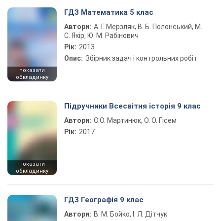
ГДЗ Математика 5 клас
Автори:
А. Г. Мерзляк, В. Б. Полонський, М.
С. Якір, Ю. М. Рабінович
Рік:
2013
Опис:
Збірник задач і контрольних робіт
показати
обкладинку
Підручники Всесвітня історія 9 клас
Автори:
О.О. Мартинюк, О. О. Гісем
Рік:
2017
показати
обкладинку
ГДЗ Географія 9 клас
Автори:
В. М. Бойко, І. Л. Дітчук