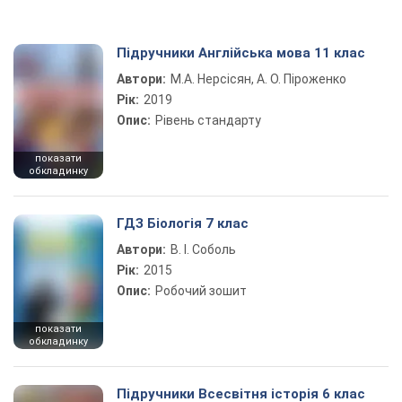
Підручники Англійська мова 11 клас
Автори:
М.А. Нерсісян, А. О. Піроженко
Рік:
2019
Опис:
Рівень стандарту
показати
обкладинку
ГДЗ Біологія 7 клас
Автори:
В. І. Соболь
Рік:
2015
Опис:
Робочий зошит
показати
обкладинку
Підручники Всесвітня історія 6 клас