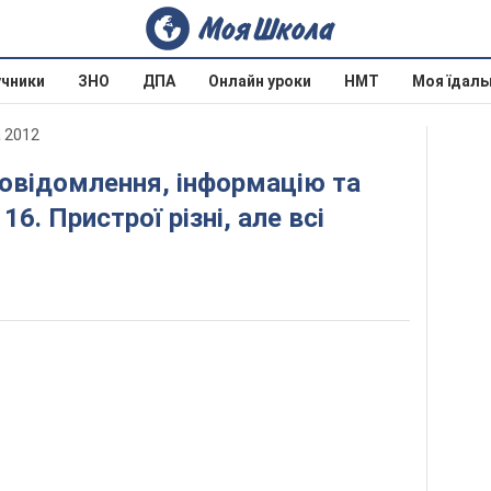
учники
ЗНО
ДПА
Онлайн уроки
НМТ
Моя їдаль
а 2012
16. Пристрої різні, але всі