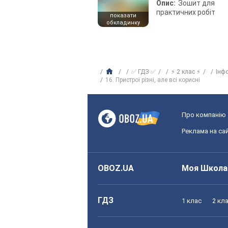
Опис:
Зошит для
практичних робіт
показати
обкладинку
✅ ГДЗ ✅
⚡ 2 клас ⚡
Інф
16. Пристрої різні, але всі корисні
Про компанію
Реклама на сай
OBOZ.UA
Моя Школа
ГДЗ
1 клас
2 кл