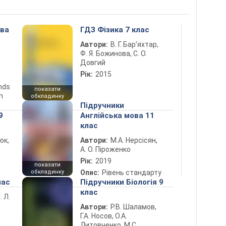
ова
ГДЗ Фізика 7 клас
Автори:
В. Г. Бар’яхтар,
Ф. Я. Божинова, С. О.
Довгий
Рік:
2015
ends
показати
n
обкладинку
Підручники
9
Англійська мова 11
клас
юк,
Автори:
М.А. Нерсісян,
А. О. Піроженко
Рік:
2019
показати
обкладинку
Опис:
Рівень стандарту
лас
Підручники Біологія 9
клас
. Л.
Автори:
Р.В. Шаламов,
Г.А. Носов, О.А.
Литовченко, М.С.