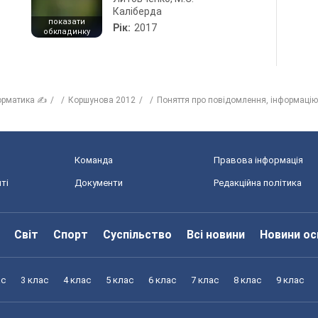
Каліберда
показати
Рік:
2017
обкладинку
орматика ✍
Коршунова 2012
Поняття про повідомлення, інформацію
Команда
Правова інформація
ті
Документи
Редакційна політика
Світ
Спорт
Суспільство
Всі новини
Новини ос
ас
3 клас
4 клас
5 клас
6 клас
7 клас
8 клас
9 клас