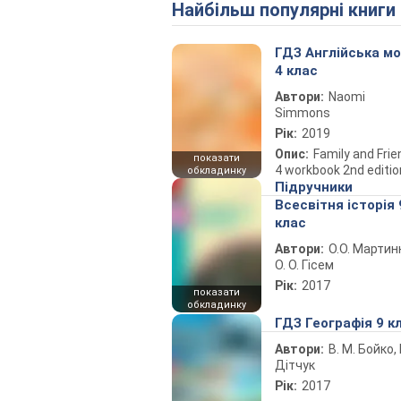
Найбільш популярні книги
ГДЗ Англійська м
4 клас
Автори:
Naomi
Simmons
Рік:
2019
Опис:
Family and Fri
показати
4 workbook 2nd editio
обкладинку
Підручники
Всесвітня історія 
клас
Автори:
О.О. Мартин
О. О. Гісем
Рік:
2017
показати
обкладинку
ГДЗ Географія 9 к
Автори:
В. М. Бойко, І
Дітчук
Рік:
2017