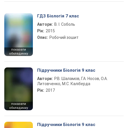
ГДЗ Біологія 7 клас
Автори:
В. І. Соболь
Рік:
2015
Опис:
Робочий зошит
показати
обкладинку
Підручники Біологія 9 клас
Автори:
Р.В. Шаламов, Г.А. Носов, О.А.
Литовченко, М.С. Каліберда
Рік:
2017
показати
обкладинку
Підручники Біологія 9 клас