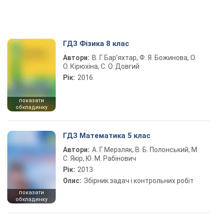
ГДЗ Фізика 8 клас
Автори:
В. Г. Бар’яхтар, Ф. Я. Божинова, О.
О. Кірюхіна, С. О. Довгий
Рік:
2016
показати
обкладинку
ГДЗ Математика 5 клас
Автори:
А. Г. Мерзляк, В. Б. Полонський, М.
С. Якір, Ю. М. Рабінович
Рік:
2013
Опис:
Збірник задач і контрольних робіт
показати
обкладинку