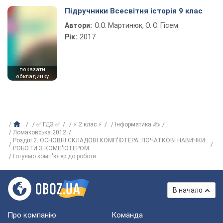
Підручники Всесвітня історія 9 клас
Автори:
О.О. Мартинюк, О. О. Гісем
Рік:
2017
показати
обкладинку
✅ ГДЗ ✅
⚡ 2 клас ⚡
Інформатика ✍
Ломаковська 2012
Розділ 2. ОСНОВНІ СКЛАДОВІ КОМП'ЮТЕРА. ПОЧАТКОВІ НАВИЧКИ
РОБОТИ З КОМП'ЮТЕРОМ
Готуємо комп'ютер до роботи
В начало
Про компанію
Команда