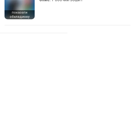
показати
обкладинку