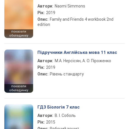
Автори:
Naomi Simmons
Рік:
2019
Опис:
Family and Friends 4 workbook 2nd
edition
показати
обкладинку
Підручники Англійська мова 11 клас
Автори:
М.А. Нерсісян, А. О. Піроженко
Рік:
2019
Опис:
Рівень стандарту
показати
обкладинку
ГДЗ Біологія 7 клас
Автори:
В. І. Соболь
Рік:
2015
Опис:
Робочий зошит