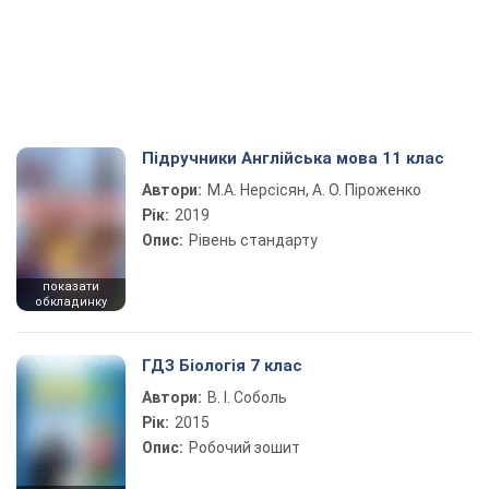
Підручники Англійська мова 11 клас
Автори:
М.А. Нерсісян, А. О. Піроженко
Рік:
2019
Опис:
Рівень стандарту
показати
обкладинку
ГДЗ Біологія 7 клас
Автори:
В. І. Соболь
Рік:
2015
Опис:
Робочий зошит