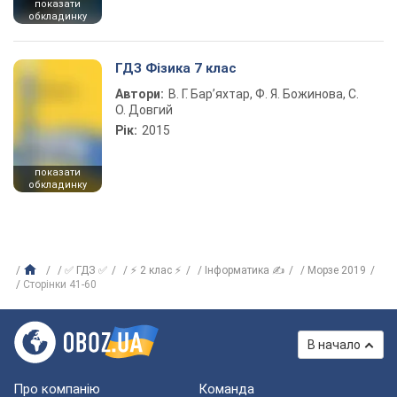
показати
обкладинку
ГДЗ Фізика 7 клас
Автори:
В. Г. Бар’яхтар, Ф. Я. Божинова, С.
О. Довгий
Рік:
2015
показати
обкладинку
✅ ГДЗ ✅
⚡ 2 клас ⚡
Інформатика ✍
Морзе 2019
Сторінки 41-60
В начало
Про компанію
Команда