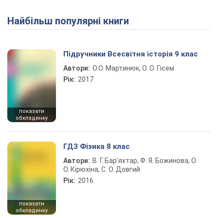
Найбільш популярні книги
Play Video
Підручники Всесвітня історія 9 клас
Автори:
О.О. Мартинюк, О. О. Гісем
Рік:
2017
показати
обкладинку
ГДЗ Фізика 8 клас
Автори:
В. Г. Бар’яхтар, Ф. Я. Божинова, О.
О. Кірюхіна, С. О. Довгий
Рік:
2016
показати
обкладинку