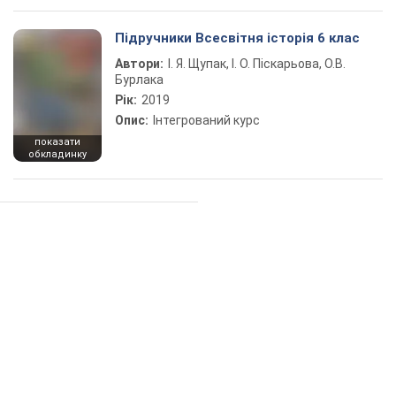
Підручники Всесвітня історія 6 клас
Автори:
І. Я. Щупак, І. О. Піскарьова, О.В.
Бурлака
Рік:
2019
Опис:
Інтегрований курс
показати
обкладинку