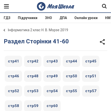
ГДЗ
Підручники
ЗНО
ДПА
Онлайн уроки
НМ
Інформатика 2 клас Н. В. Морзе 2019
Раздел Сторінки 41-60
стр41
стр42
стр43
стр44
стр45
стр46
стр48
стр49
стр50
стр51
стр52
стр53
стр54
стр55
стр57
стр58
стр59
стр60