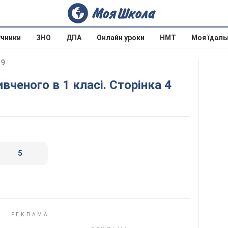
учники
ЗНО
ДПА
Онлайн уроки
НМТ
Моя їдаль
19
вченого в 1 класі. Сторінка 4
5