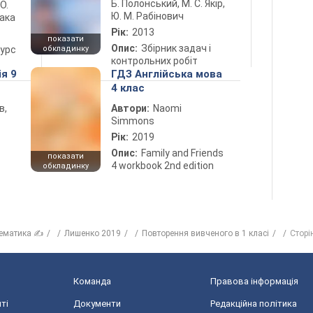
Б. Полонський, М. С. Якір,
 О.
Ю. М. Рабінович
лака
Рік:
2013
показати
Опис:
Збірник задач і
курс
обкладинку
контрольних робіт
ія 9
ГДЗ Англійська мова
4 клас
в,
Автори:
Naomi
Simmons
Рік:
2019
Опис:
Family and Friends
показати
4 workbook 2nd edition
обкладинку
ематика ✍
Лишенко 2019
Повторення вивченого в 1 класі
Сторі
Команда
Правова інформація
ті
Документи
Редакційна політика