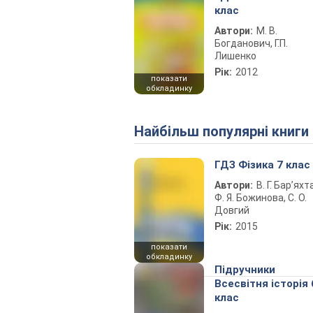
клас
Автори:
М. В.
Богданович, Г.П.
Лишенко
Рік:
2012
показати
обкладинку
Найбільш популярні книги
ГДЗ Фізика 7 клас
Автори:
В. Г. Бар’яхт
Ф. Я. Божинова, С. О.
Довгий
Рік:
2015
показати
обкладинку
Підручники
Всесвітня історія 
клас