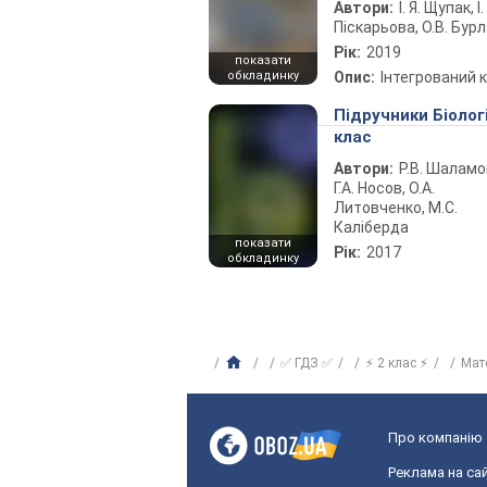
Автори:
І. Я. Щупак, І.
Піскарьова, О.В. Бур
Рік:
2019
показати
обкладинку
Опис:
Інтегрований 
Підручники Біолог
клас
Автори:
Р.В. Шаламо
Г.А. Носов, О.А.
Литовченко, М.С.
Каліберда
показати
Рік:
2017
обкладинку
✅ ГДЗ ✅
⚡ 2 клас ⚡
Мат
Про компанію
Реклама на сай