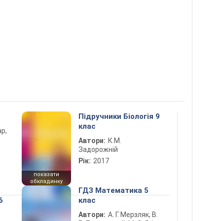
Підручники Біологія 9
клас
ар,
Автори:
К.М.
Задорожній
Рік:
2017
показати
обкладинку
ГДЗ Математика 5
6
клас
Автори:
А. Г. Мерзляк, В.