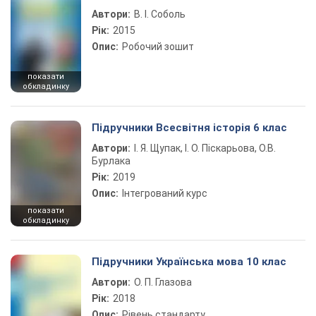
Автори:
В. І. Соболь
Рік:
2015
Опис:
Робочий зошит
показати
обкладинку
Підручники Всесвітня історія 6 клас
Автори:
І. Я. Щупак, І. О. Піскарьова, О.В.
Бурлака
Рік:
2019
Опис:
Інтегрований курс
показати
обкладинку
Підручники Українська мова 10 клас
Автори:
О. П. Глазова
Рік:
2018
Опис:
Рівень стандарту