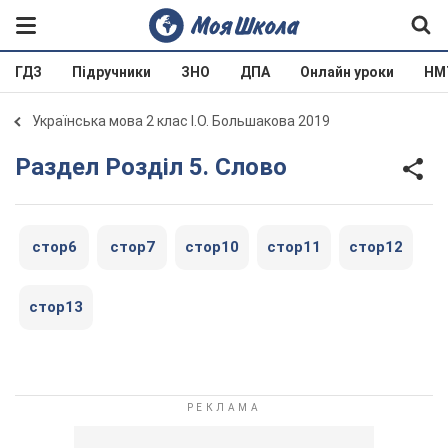
ГДЗ
Підручники
ЗНО
ДПА
Онлайн уроки
НМ
Українська мова 2 клас І.О. Большакова 2019
Раздел Розділ 5. Слово
стор6
стор7
стор10
стор11
стор12
стор13