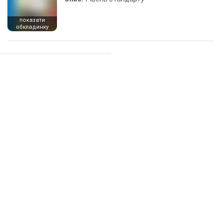
показати
обкладинку