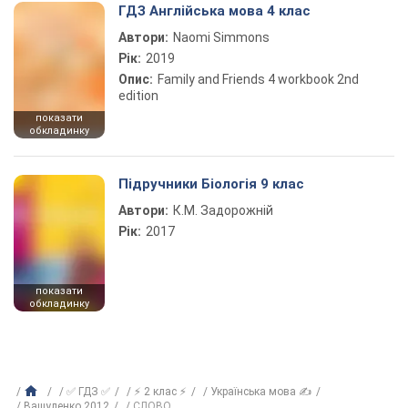
ГДЗ Англійська мова 4 клас
Автори:
Naomi Simmons
Рік:
2019
Опис:
Family and Friends 4 workbook 2nd
edition
показати
обкладинку
Підручники Біологія 9 клас
Автори:
К.М. Задорожній
Рік:
2017
показати
обкладинку
✅ ГДЗ ✅
⚡ 2 клас ⚡
Українська мова ✍
Вашуленко 2012
СЛОВО