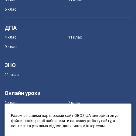
6 клас
ДПА
4 клас
11 клас
9 клас
ЗНО
11 клас
Онлайн уроки
1 клас
7 клас
2 клас
8 клас
Разом з нашими партнерами сайт OBOZ.UA використовує
файли cookie, щоб забезпечити належну роботу сайту, а
3 клас
9 клас
контент та реклама відповідали вашим інтересам.
4 клас
10 клас