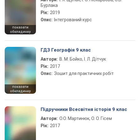
Бурлака
Рік:
2019
Опис:
Інтегрований курс
показати
обкладинку
ГДЗ Географія 9 клас
Автори:
В. М. Бойко, І. Л. Дітчук
Рік:
2017
Опис:
Зошит для практичних робіт
показати
обкладинку
Підручники Всесвітня історія 9 клас
Автори:
О.О. Мартинюк, О. О. Гісем
Рік:
2017