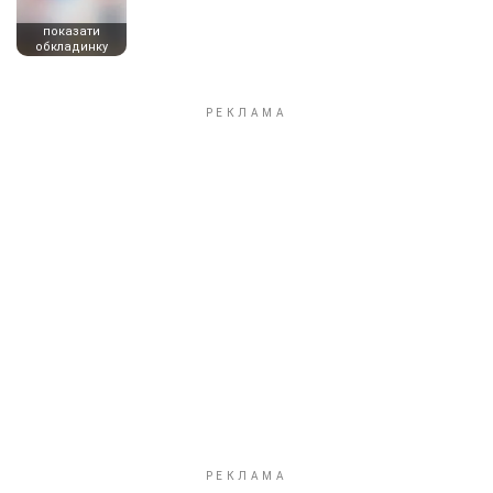
показати
обкладинку