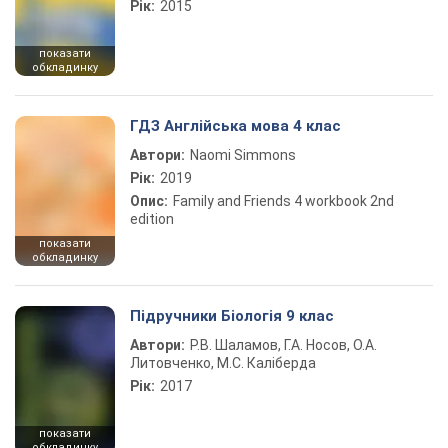
Рік:
2015
показати
обкладинку
ГДЗ Англійська мова 4 клас
Автори:
Naomi Simmons
Рік:
2019
Опис:
Family and Friends 4 workbook 2nd
edition
показати
обкладинку
Підручники Біологія 9 клас
Автори:
Р.В. Шаламов, Г.А. Носов, О.А.
Литовченко, М.С. Каліберда
Рік:
2017
показати
обкладинку