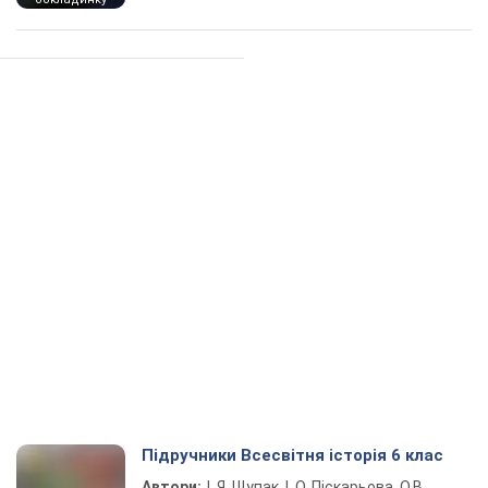
Підручники Всесвітня історія 6 клас
Автори:
І. Я. Щупак, І. О. Піскарьова, О.В.