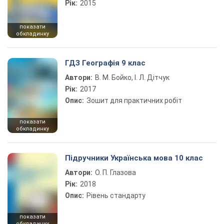
Рік:
2015
показати
обкладинку
ГДЗ Географія 9 клас
Автори:
В. М. Бойко, І. Л. Дітчук
Рік:
2017
Опис:
Зошит для практичних робіт
показати
обкладинку
Підручники Українська мова 10 клас
Автори:
О. П. Глазова
Рік:
2018
Опис:
Рівень стандарту
показати
обкладинку