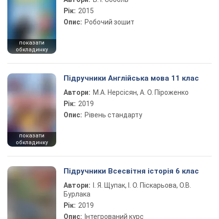
Рік:
2015
Опис:
Робочий зошит
показати
обкладинку
Підручники Англійська мова 11 клас
Автори:
М.А. Нерсісян, А. О. Піроженко
Рік:
2019
Опис:
Рівень стандарту
показати
обкладинку
Підручники Всесвітня історія 6 клас
Автори:
І. Я. Щупак, І. О. Піскарьова, О.В.
Бурлака
Рік:
2019
Опис:
Інтегрований курс