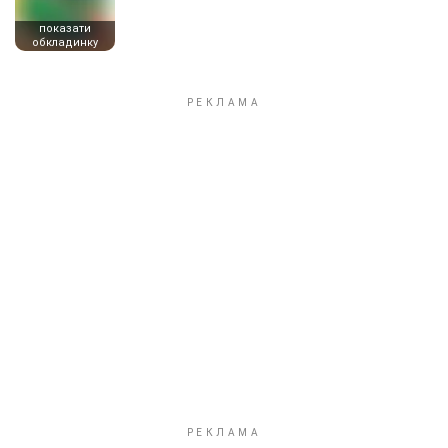
показати
обкладинку