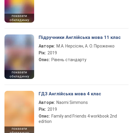
показати
обкладинку
Підручники Англійська мова 11 клас
Автори:
М.А. Нерсісян, А. О. Піроженко
Рік:
2019
Опис:
Рівень стандарту
показати
обкладинку
ГДЗ Англійська мова 4 клас
Автори:
Naomi Simmons
Рік:
2019
Опис:
Family and Friends 4 workbook 2nd
edition
показати
обкладинку