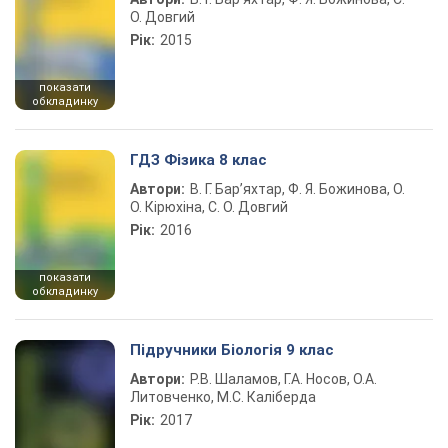
О. Довгий
Рік:
2015
показати
обкладинку
ГДЗ Фізика 8 клас
Автори:
В. Г. Бар’яхтар, Ф. Я. Божинова, О.
О. Кірюхіна, С. О. Довгий
Рік:
2016
показати
обкладинку
Підручники Біологія 9 клас
Автори:
Р.В. Шаламов, Г.А. Носов, О.А.
Литовченко, М.С. Каліберда
Рік:
2017