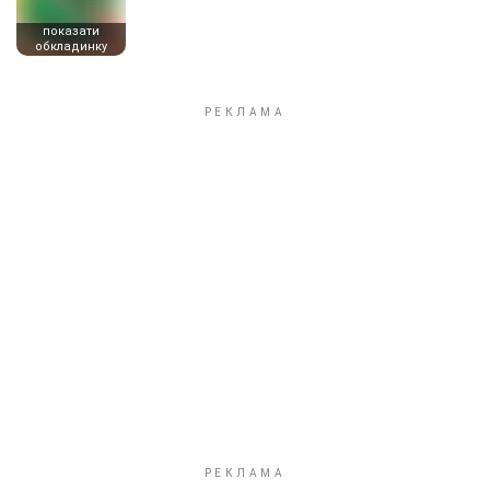
показати
обкладинку