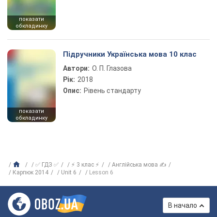
показати
обкладинку
Підручники Українська мова 10 клас
Автори:
О. П. Глазова
Рік:
2018
Опис:
Рівень стандарту
показати
обкладинку
✅ ГДЗ ✅
⚡ 3 клас ⚡
Англійська мова ✍
Карпюк 2014
Unit 6
Lesson 6
В начало