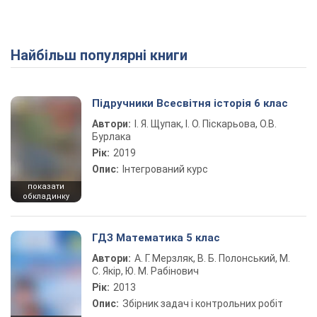
Найбільш популярні книги
Підручники Всесвітня історія 6 клас
Автори:
І. Я. Щупак, І. О. Піскарьова, О.В.
Бурлака
Рік:
2019
Опис:
Інтегрований курс
показати
обкладинку
ГДЗ Математика 5 клас
Автори:
А. Г. Мерзляк, В. Б. Полонський, М.
С. Якір, Ю. М. Рабінович
Рік:
2013
Опис:
Збірник задач і контрольних робіт