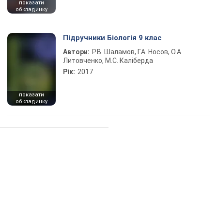
показати
обкладинку
Підручники Біологія 9 клас
Автори:
Р.В. Шаламов, Г.А. Носов, О.А.
Литовченко, М.С. Каліберда
Рік:
2017
показати
обкладинку