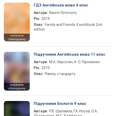
ГДЗ Англійська мова 4 клас
Автори:
Naomi Simmons
Рік:
2019
Опис:
Family and Friends 4 workbook 2nd
edition
показати
обкладинку
Підручники Англійська мова 11 клас
Автори:
М.А. Нерсісян, А. О. Піроженко
Рік:
2019
Опис:
Рівень стандарту
показати
обкладинку
Підручники Біологія 9 клас
Автори:
Р.В. Шаламов, Г.А. Носов, О.А.
Литовченко, М.С. Каліберда