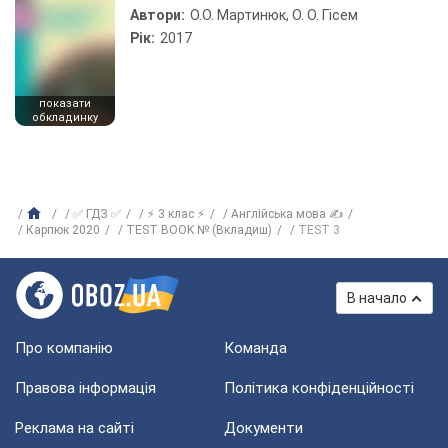
Автори:
О.О. Мартинюк, О. О. Гісем
Рік:
2017
показати
обкладинку
✅ ГДЗ ✅
⚡ 3 клас ⚡
Англійська мова ✍
Карпюк 2020
TEST BOOK № (Вкладиш)
TEST 3
В начало
Про компанію
Команда
Правова інформація
Політика конфіденційності
Реклама на сайті
Документи