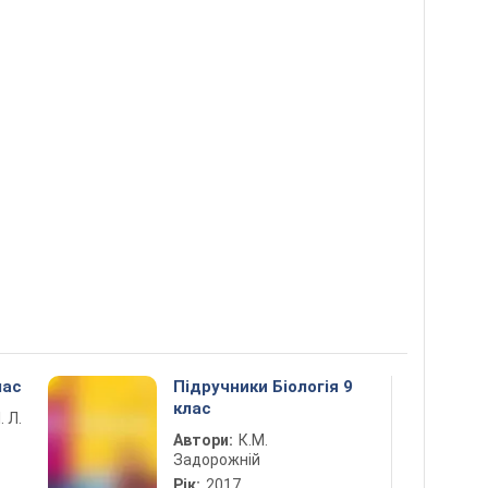
лас
Підручники Біологія 9
клас
. Л.
Автори:
К.М.
Задорожній
Рік:
2017