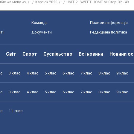
лійська мова ✍
Карпюк 2020
UNIT 2. SWEET HOME № Стор. 32 - 49
Команда
Правова інформація
ті
Документи
Редакційна політика
Світ
Спорт
Суспільство
Всі новини
Новини ос
ас
3 клас
4 клас
5 клас
6 клас
7 клас
8 клас
9 клас
ас
3 клас
4 клас
5 клас
6 клас
7 клас
8 клас
9 клас
ас
11 клас