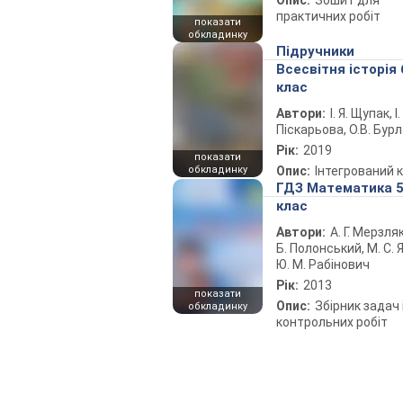
Опис:
Зошит для
практичних робіт
показати
обкладинку
Підручники
Всесвітня історія 
клас
Автори:
І. Я. Щупак, І.
Піскарьова, О.В. Бур
Рік:
2019
показати
обкладинку
Опис:
Інтегрований 
ГДЗ Математика 
клас
Автори:
А. Г. Мерзляк
Б. Полонський, М. С. Я
Ю. М. Рабінович
Рік:
2013
показати
Опис:
Збірник задач 
обкладинку
контрольних робіт