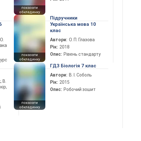
показати
обкладинку
Підручники
6
Українська мова 10
клас
 О.
Автори:
О. П. Глазова
лака
Рік:
2018
Опис:
Рівень стандарту
показати
курс
обкладинку
5
ГДЗ Біологія 7 клас
Автори:
В. І. Соболь
, В.
Рік:
2015
кір,
Опис:
Робочий зошит
показати
і
обкладинку