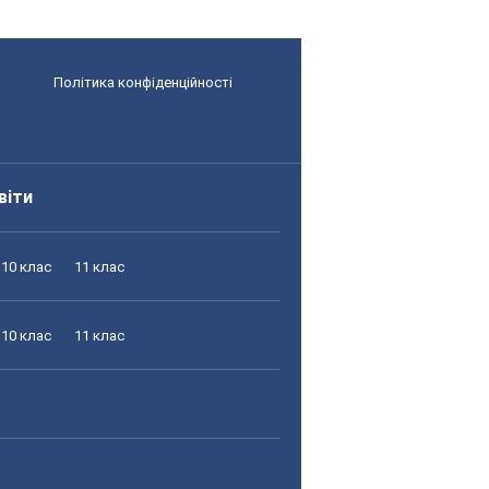
Політика конфіденційності
віти
10 клас
11 клас
10 клас
11 клас