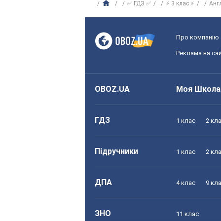
✅ ГДЗ ✅
⚡ 3 клас ⚡
Анг
Про компанію
Реклама на сай
OBOZ.UA
Моя Школа
ГДЗ
1 клас
2 кл
Підручники
1 клас
2 кл
ДПА
4 клас
9 кл
ЗНО
11 клас