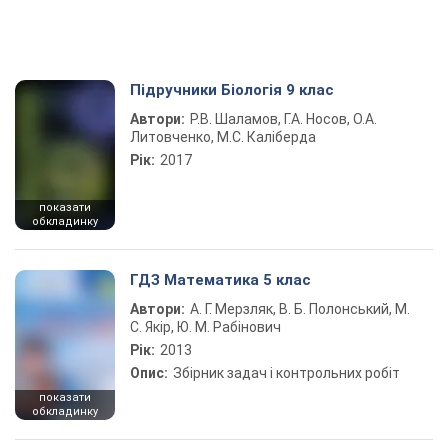
Підручники Біологія 9 клас
Автори:
Р.В. Шаламов, Г.А. Носов, О.А.
Литовченко, М.С. Каліберда
Рік:
2017
показати
обкладинку
ГДЗ Математика 5 клас
Автори:
А. Г. Мерзляк, В. Б. Полонський, М.
С. Якір, Ю. М. Рабінович
Рік:
2013
Опис:
Збірник задач і контрольних робіт
показати
обкладинку