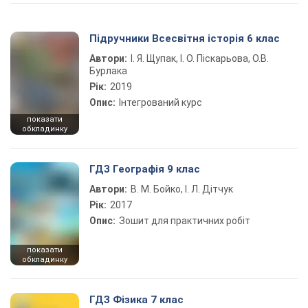
Підручники Всесвітня історія 6 клас
Автори:
І. Я. Щупак, І. О. Піскарьова, О.В.
Бурлака
Рік:
2019
Опис:
Інтегрований курс
показати
обкладинку
ГДЗ Географія 9 клас
Автори:
В. М. Бойко, І. Л. Дітчук
Рік:
2017
Опис:
Зошит для практичних робіт
показати
обкладинку
ГДЗ Фізика 7 клас