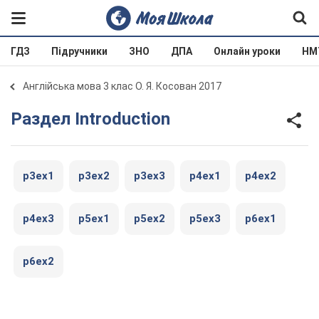
ГДЗ
Підручники
ЗНО
ДПА
Онлайн уроки
НМ
Англійська мова 3 клас О. Я. Косован 2017
Раздел Introduction
p3ex1
p3ex2
p3ex3
p4ex1
p4ex2
p4ex3
p5ex1
p5ex2
p5ex3
p6ex1
p6ex2