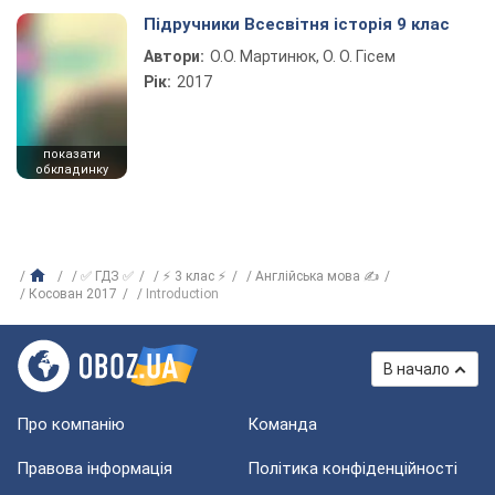
Підручники Всесвітня історія 9 клас
Автори:
О.О. Мартинюк, О. О. Гісем
Рік:
2017
показати
обкладинку
✅ ГДЗ ✅
⚡ 3 клас ⚡
Англійська мова ✍
Косован 2017
Introduction
В начало
Про компанію
Команда
Правова інформація
Політика конфіденційності