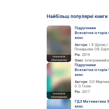
Найбільш популярні книги
Підручники
Всесвітня історія 
клас
Автори:
І. Я. Щупак, І.
Піскарьова, О.В. Бур
Рік:
2019
показати
обкладинку
Опис:
Інтегрований 
Підручники
Всесвітня історія 
клас
Автори:
О.О. Мартин
О. О. Гісем
Рік:
2017
показати
обкладинку
ГДЗ Математика 
клас