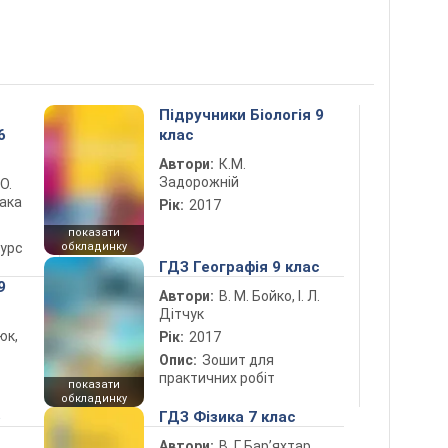
Підручники Біологія 9
6
клас
Автори:
К.М.
Задорожній
 О.
лака
Рік:
2017
показати
курс
обкладинку
ГДЗ Географія 9 клас
9
Автори:
В. М. Бойко, І. Л.
Дітчук
юк,
Рік:
2017
Опис:
Зошит для
практичних робіт
показати
обкладинку
5
ГДЗ Фізика 7 клас
Автори:
В. Г. Бар’яхтар,