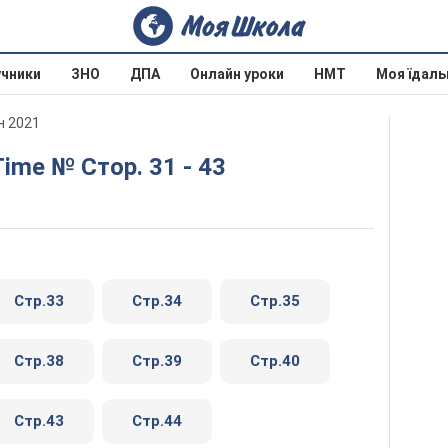
учники
ЗНО
ДПА
Онлайн уроки
НМТ
Моя їдаль
н 2021
 Time № Стор. 31 - 43
Стр.33
Стр.34
Стр.35
Стр.38
Стр.39
Стр.40
Стр.43
Стр.44