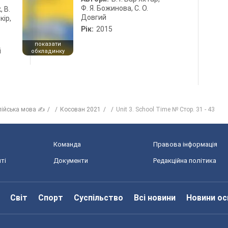
Ф. Я. Божинова, С. О.
, В.
Довгий
кір,
Рік:
2015
показати
і
обкладинку
лійська мова ✍
Косован 2021
Unit 3. School Time № Стор. 31 - 43
Команда
Правова інформація
ті
Документи
Редакційна політика
Світ
Спорт
Суспільство
Всі новини
Новини ос