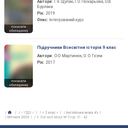
Автори:
І. Я. Щупак, І. О. Піскарьова, О.В.
Бурлака
Рік:
2019
Опис:
Інтегрований курс
показати
обкладинку
Підручники Всесвітня історія 9 клас
Автори:
О.О. Мартинюк, О. О. Гісем
Рік:
2017
показати
обкладинку
✅ ГДЗ ✅
⚡ 3 клас ⚡
Англійська мова ✍
Мітчелл 2020
3. Out and about № Стор. 31 - 42