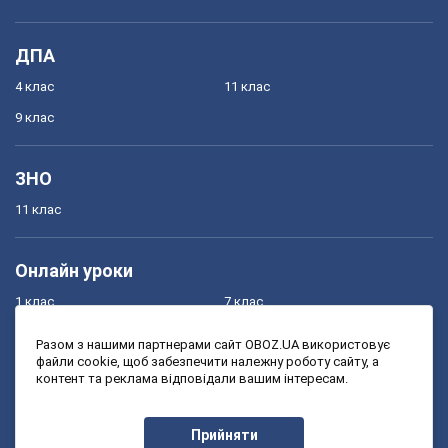
ДПА
4 клас
11 клас
9 клас
ЗНО
11 клас
Онлайн уроки
1 клас
7 клас
2 клас
8 клас
Разом з нашими партнерами сайт OBOZ.UA використовує
файли cookie, щоб забезпечити належну роботу сайту, а
3 клас
9 клас
контент та реклама відповідали вашим інтересам.
4 клас
10 клас
5 клас
11 клас
Прийняти