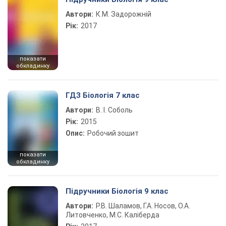
Автори:
К.М. Задорожній
Рік:
2017
показати
обкладинку
ГДЗ Біологія 7 клас
Автори:
В. І. Соболь
Рік:
2015
Опис:
Робочий зошит
показати
обкладинку
Підручники Біологія 9 клас
Автори:
Р.В. Шаламов, Г.А. Носов, О.А.
Литовченко, М.С. Каліберда