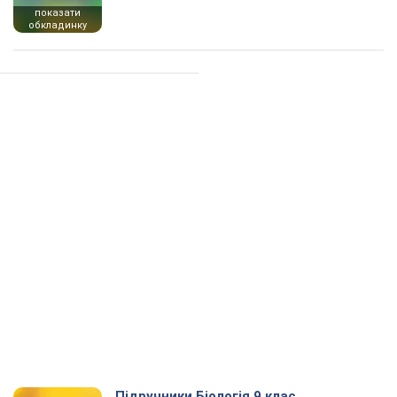
показати
обкладинку
Підручники Біологія 9 клас