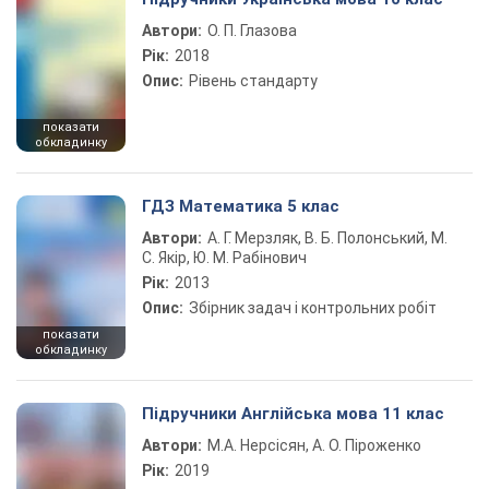
Автори:
О. П. Глазова
Рік:
2018
Опис:
Рівень стандарту
показати
обкладинку
ГДЗ Математика 5 клас
Автори:
А. Г. Мерзляк, В. Б. Полонський, М.
С. Якір, Ю. М. Рабінович
Рік:
2013
Опис:
Збірник задач і контрольних робіт
показати
обкладинку
Підручники Англійська мова 11 клас
Автори:
М.А. Нерсісян, А. О. Піроженко
Рік:
2019