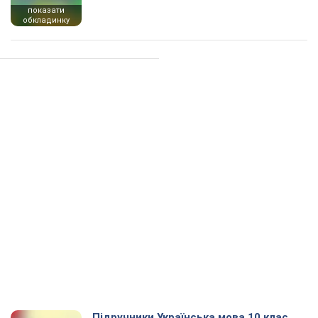
показати
обкладинку
Підручники Українська мова 10 клас