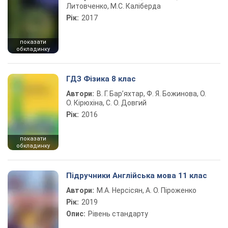
Литовченко, М.С. Каліберда
Рік:
2017
показати
обкладинку
ГДЗ Фізика 8 клас
Автори:
В. Г. Бар’яхтар, Ф. Я. Божинова, О.
О. Кірюхіна, С. О. Довгий
Рік:
2016
показати
обкладинку
Підручники Англійська мова 11 клас
Автори:
М.А. Нерсісян, А. О. Піроженко
Рік:
2019
Опис:
Рівень стандарту