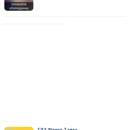
показати
обкладинку
ГДЗ Фізика 7 клас