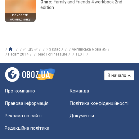
Опис:
Family and Friends 4 workbook 2nd
edition
показати
обкладинку
✅ ГДЗ ✅
⚡ 3 клас ⚡
Англійська мова ✍
Несвіт 2014
Read For Pleasure
TEXT 7
В начало
Про компанію
Команда
Правова інформація
Політика конфіденційності
Реклама на сайті
Документи
Редакційна політика