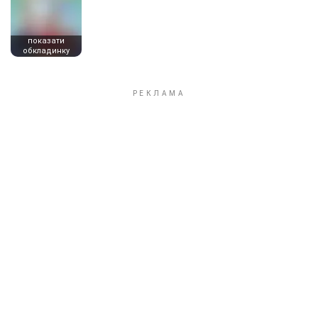
показати
обкладинку