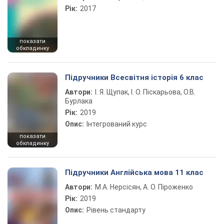
Рік:
2017
показати
обкладинку
Підручники Всесвітня історія 6 клас
Автори:
І. Я. Щупак, І. О. Піскарьова, О.В.
Бурлака
Рік:
2019
Опис:
Інтегрований курс
показати
обкладинку
Підручники Англійська мова 11 клас
Автори:
М.А. Нерсісян, А. О. Піроженко
Рік:
2019
Опис:
Рівень стандарту