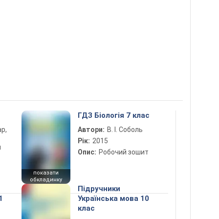
ГДЗ Біологія 7 клас
ар,
Автори:
В. І. Соболь
Рік:
2015
й
Опис:
Робочий зошит
показати
обкладинку
Підручники
1
Українська мова 10
клас