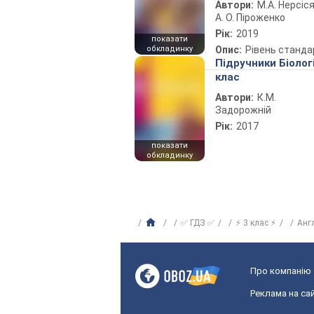
Автори:
М.А. Нерсіся
А. О. Піроженко
Рік:
2019
показати
обкладинку
Опис:
Рівень станда
Підручники Біолог
клас
Автори:
К.М.
Задорожній
Рік:
2017
показати
обкладинку
✅ ГДЗ ✅
⚡ 3 клас ⚡
Анг
Про компанію
Реклама на сай