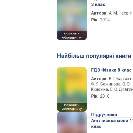
3 клас
Автори:
А. М. Несвіт
Рік:
2014
показати
обкладинку
Найбільш популярні книги
ГДЗ Фізика 8 клас
Автори:
В. Г. Бар’яхт
Ф. Я. Божинова, О. О.
Кірюхіна, С. О. Довги
Рік:
2016
показати
обкладинку
Підручники
Англійська мова 1
клас