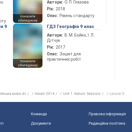
н,
Автори:
О. П. Глазова
Рік:
2018
Опис:
Рівень стандарту
показати
рту
обкладинку
ія 9
ГДЗ Географія 9 клас
Автори:
В. М. Бойко, І. Л.
Дітчук
Рік:
2017
Опис:
Зошит для
практичних робіт
показати
обкладинку
лійська мова ✍
Несвіт 2014
Unit 1. Nature. Seasons
Lesson 5
Команда
Правова інформація
ті
Документи
Редакційна політика