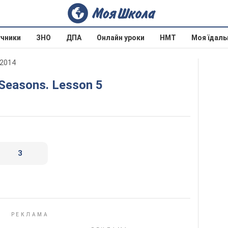
учники
ЗНО
ДПА
Онлайн уроки
НМТ
Моя їдаль
 2014
. Seasons. Lesson 5
3