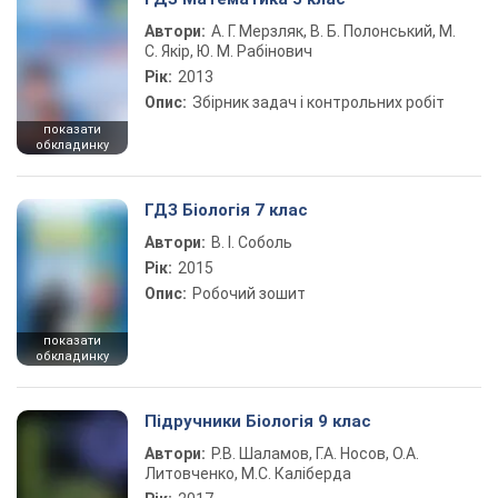
Автори:
А. Г. Мерзляк, В. Б. Полонський, М.
С. Якір, Ю. М. Рабінович
Рік:
2013
Опис:
Збірник задач і контрольних робіт
показати
обкладинку
ГДЗ Біологія 7 клас
Автори:
В. І. Соболь
Рік:
2015
Опис:
Робочий зошит
показати
обкладинку
Підручники Біологія 9 клас
Автори:
Р.В. Шаламов, Г.А. Носов, О.А.
Литовченко, М.С. Каліберда