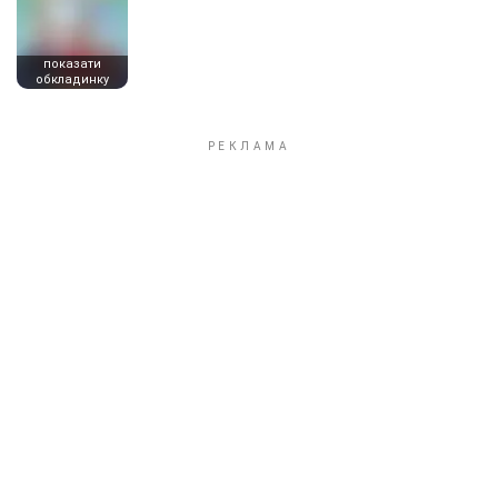
показати
обкладинку