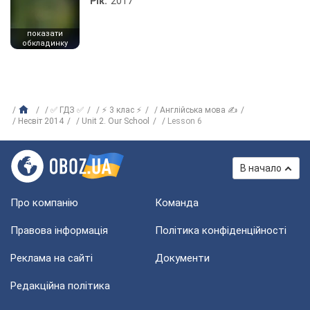
Рік:
2017
показати
обкладинку
✅ ГДЗ ✅
⚡ 3 клас ⚡
Англійська мова ✍
Несвіт 2014
Unit 2. Our School
Lesson 6
В начало
Про компанію
Команда
Правова інформація
Політика конфіденційності
Реклама на сайті
Документи
Редакційна політика