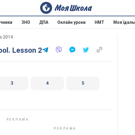
учники
ЗНО
ДПА
Онлайн уроки
НМТ
Моя їдаль
о 2014
ool. Lesson 2
3
4
5