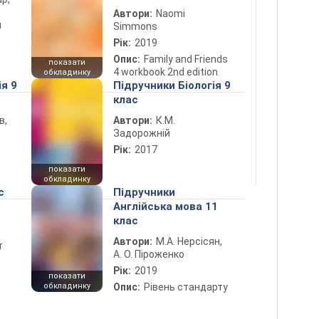
Автори:
Naomi
й
Simmons
Рік:
2019
Опис:
Family and Friends
показати
4 workbook 2nd edition
обкладинку
ія 9
Підручники Біологія 9
клас
в,
Автори:
К.М.
Задорожній
Рік:
2017
показати
обкладинку
с
Підручники
Англійська мова 11
клас
Автори:
М.А. Нерсісян,
т
А. О. Піроженко
Рік:
2019
показати
обкладинку
Опис:
Рівень стандарту