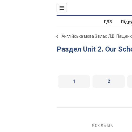
ГДЗ
Підр
Англійська мова 3 клас Л.В. Пащенк
Раздел Unit 2. Our Sch
1
2