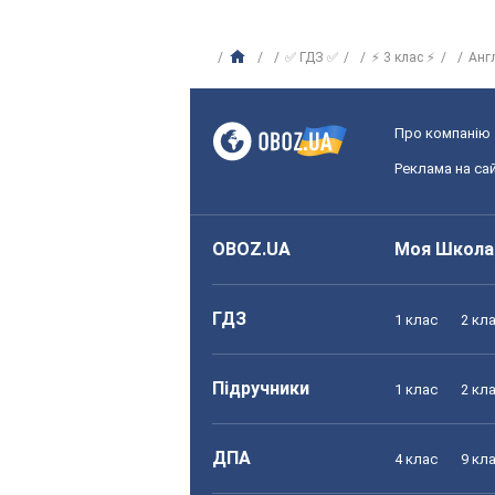
✅ ГДЗ ✅
⚡ 3 клас ⚡
Анг
Про компанію
Реклама на сай
OBOZ.UA
Моя Школа
ГДЗ
1 клас
2 кл
Підручники
1 клас
2 кл
ДПА
4 клас
9 кл