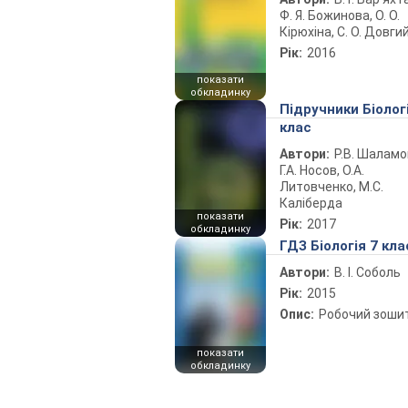
Ф. Я. Божинова, О. О.
Кірюхіна, С. О. Довги
Рік:
2016
показати
обкладинку
Підручники Біолог
клас
Автори:
Р.В. Шаламо
Г.А. Носов, О.А.
Литовченко, М.С.
Каліберда
показати
Рік:
2017
обкладинку
ГДЗ Біологія 7 кла
Автори:
В. І. Соболь
Рік:
2015
Опис:
Робочий зоши
показати
обкладинку