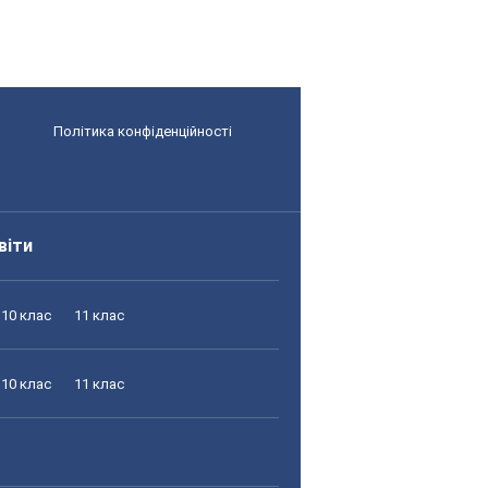
Політика конфіденційності
віти
10 клас
11 клас
10 клас
11 клас