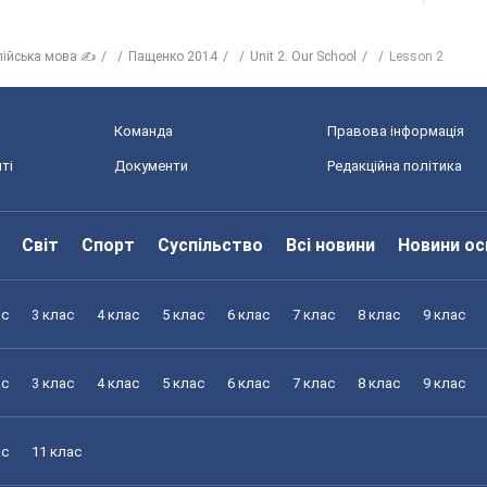
лійська мова ✍
Пащенко 2014
Unit 2. Our School
Lesson 2
Команда
Правова інформація
ті
Документи
Редакційна політика
Світ
Спорт
Суспільство
Всі новини
Новини ос
ас
3 клас
4 клас
5 клас
6 клас
7 клас
8 клас
9 клас
ас
3 клас
4 клас
5 клас
6 клас
7 клас
8 клас
9 клас
ас
11 клас