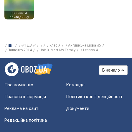
показати
обкладинку
✅ ГДЗ ✅
⚡ 3 клас ⚡
Англійська мова ✍
Пащенко 2014
Unit 3. Meet My Family
Lesson 4
В начало
Про компанію
Команда
Правова інформація
Політика конфіденційності
Реклама на сайті
Документи
Редакційна політика