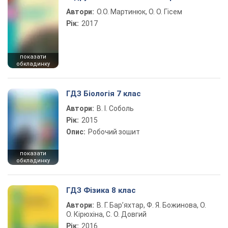
Автори:
О.О. Мартинюк, О. О. Гісем
Рік:
2017
показати
обкладинку
ГДЗ Біологія 7 клас
Автори:
В. І. Соболь
Рік:
2015
Опис:
Робочий зошит
показати
обкладинку
ГДЗ Фізика 8 клас
Автори:
В. Г. Бар’яхтар, Ф. Я. Божинова, О.
О. Кірюхіна, С. О. Довгий
Рік:
2016