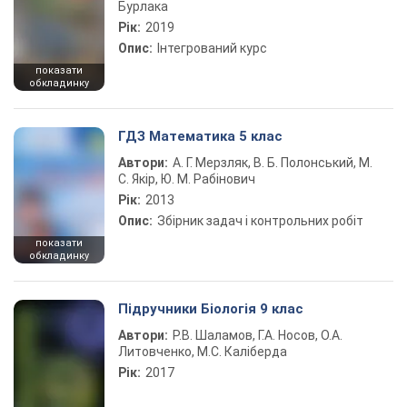
Бурлака
Рік:
2019
Опис:
Інтегрований курс
показати
обкладинку
ГДЗ Математика 5 клас
Автори:
А. Г. Мерзляк, В. Б. Полонський, М.
С. Якір, Ю. М. Рабінович
Рік:
2013
Опис:
Збірник задач і контрольних робіт
показати
обкладинку
Підручники Біологія 9 клас
Автори:
Р.В. Шаламов, Г.А. Носов, О.А.
Литовченко, М.С. Каліберда
Рік:
2017