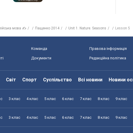
лійська мова ✍
Пащенко 2014
Unit 1. Nature. Seasons
Lesson 5
Команда
Правова інформація
ті
Документи
Редакційна політика
Світ
Спорт
Суспільство
Всі новини
Новини ос
ас
3 клас
4 клас
5 клас
6 клас
7 клас
8 клас
9 клас
ас
3 клас
4 клас
5 клас
6 клас
7 клас
8 клас
9 клас