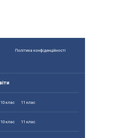
Політика конфіденційності
віти
10 клас
11 клас
10 клас
11 клас