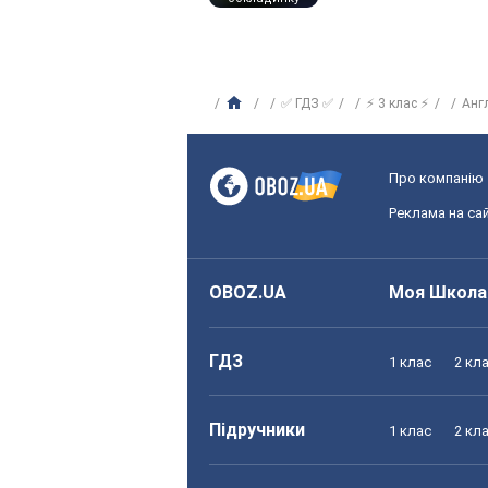
✅ ГДЗ ✅
⚡ 3 клас ⚡
Анг
Про компанію
Реклама на сай
OBOZ.UA
Моя Школа
ГДЗ
1 клас
2 кл
Підручники
1 клас
2 кл