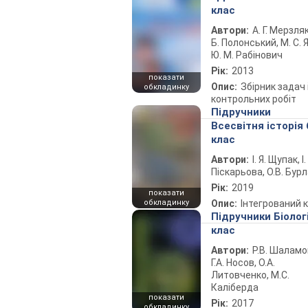
клас
Автори:
А. Г. Мерзляк
Б. Полонський, М. С. Я
Ю. М. Рабінович
Рік:
2013
показати
Опис:
Збірник задач 
обкладинку
контрольних робіт
Підручники
Всесвітня історія 
клас
Автори:
І. Я. Щупак, І.
Піскарьова, О.В. Бур
Рік:
2019
показати
обкладинку
Опис:
Інтегрований 
Підручники Біолог
клас
Автори:
Р.В. Шаламо
Г.А. Носов, О.А.
Литовченко, М.С.
Каліберда
показати
Рік:
2017
обкладинку