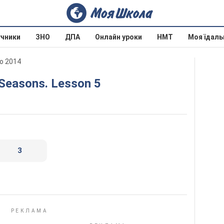
учники
ЗНО
ДПА
Онлайн уроки
НМТ
Моя їдаль
о 2014
. Seasons. Lesson 5
3