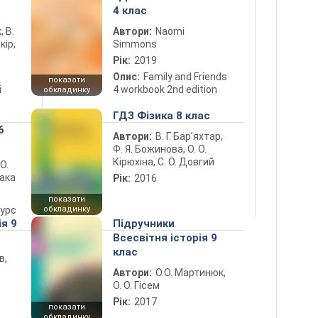
4 клас
, В.
Автори:
Naomi
кір,
Simmons
Рік:
2019
Опис:
Family and Friends
показати
і
4 workbook 2nd edition
обкладинку
ГДЗ Фізика 8 клас
6
Автори:
В. Г. Бар’яхтар,
Ф. Я. Божинова, О. О.
Кірюхіна, С. О. Довгий
 О.
лака
Рік:
2016
показати
курс
обкладинку
ія 9
Підручники
Всесвітня історія 9
клас
в,
Автори:
О.О. Мартинюк,
О. О. Гісем
Рік:
2017
показати
обкладинку