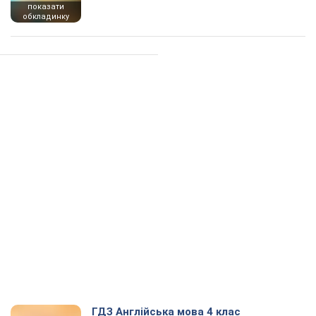
показати
обкладинку
ГДЗ Англійська мова 4 клас