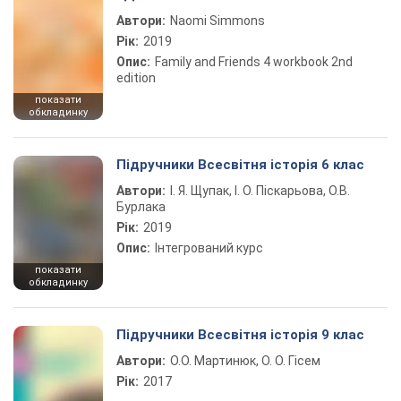
Автори:
Naomi Simmons
Рік:
2019
Опис:
Family and Friends 4 workbook 2nd
edition
показати
обкладинку
Підручники Всесвітня історія 6 клас
Автори:
І. Я. Щупак, І. О. Піскарьова, О.В.
Бурлака
Рік:
2019
Опис:
Інтегрований курс
показати
обкладинку
Підручники Всесвітня історія 9 клас
Автори:
О.О. Мартинюк, О. О. Гісем
Рік:
2017