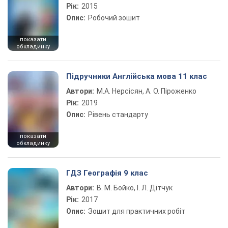
Рік:
2015
Опис:
Робочий зошит
показати
обкладинку
Підручники Англійська мова 11 клас
Автори:
М.А. Нерсісян, А. О. Піроженко
Рік:
2019
Опис:
Рівень стандарту
показати
обкладинку
ГДЗ Географія 9 клас
Автори:
В. М. Бойко, І. Л. Дітчук
Рік:
2017
Опис:
Зошит для практичних робіт