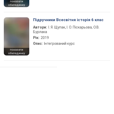
показати
обкладинку
Підручники Всесвітня історія 6 клас
Автори:
І. Я. Щупак, І. О. Піскарьова, О.В.
Бурлака
Рік:
2019
Опис:
Інтегрований курс
показати
обкладинку