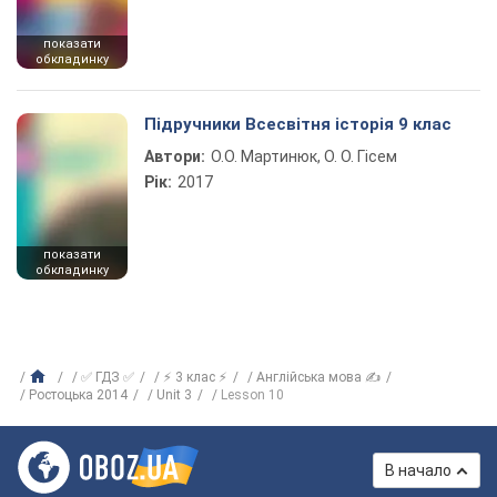
показати
обкладинку
Підручники Всесвітня історія 9 клас
Автори:
О.О. Мартинюк, О. О. Гісем
Рік:
2017
показати
обкладинку
✅ ГДЗ ✅
⚡ 3 клас ⚡
Англійська мова ✍
Ростоцька 2014
Unit 3
Lesson 10
В начало