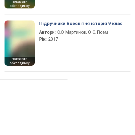
показати
обкладинку
Підручники Всесвітня історія 9 клас
Автори:
О.О. Мартинюк, О. О. Гісем
Рік:
2017
показати
обкладинку