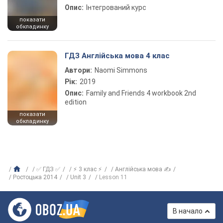
Опис:
Інтегрований курс
показати
обкладинку
ГДЗ Англійська мова 4 клас
Автори:
Naomi Simmons
Рік:
2019
Опис:
Family and Friends 4 workbook 2nd
edition
показати
обкладинку
✅ ГДЗ ✅
⚡ 3 клас ⚡
Англійська мова ✍
Ростоцька 2014
Unit 3
Lesson 11
В начало