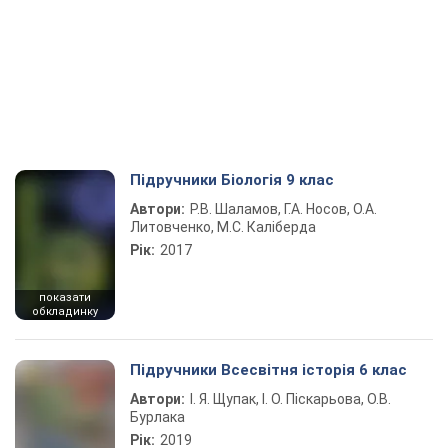
Підручники Біологія 9 клас
Автори:
Р.В. Шаламов, Г.А. Носов, О.А.
Литовченко, М.С. Каліберда
Рік:
2017
показати
обкладинку
Підручники Всесвітня історія 6 клас
Автори:
І. Я. Щупак, І. О. Піскарьова, О.В.
Бурлака
Рік:
2019