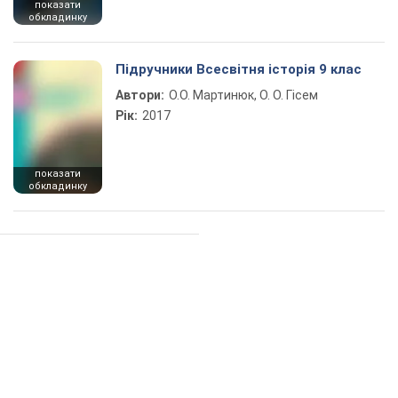
показати
обкладинку
Підручники Всесвітня історія 9 клас
Автори:
О.О. Мартинюк, О. О. Гісем
Рік:
2017
показати
обкладинку