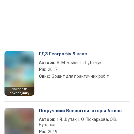
ГДЗ Географія 9 клас
Автори:
В. М. Бойко, І. Л. Дітчук
Рік:
2017
Опис:
Зошит для практичних робіт
показати
обкладинку
Підручники Всесвітня історія 6 клас
Автори:
І. Я. Щупак, І. О. Піскарьова, О.В.
Бурлака
Рік:
2019