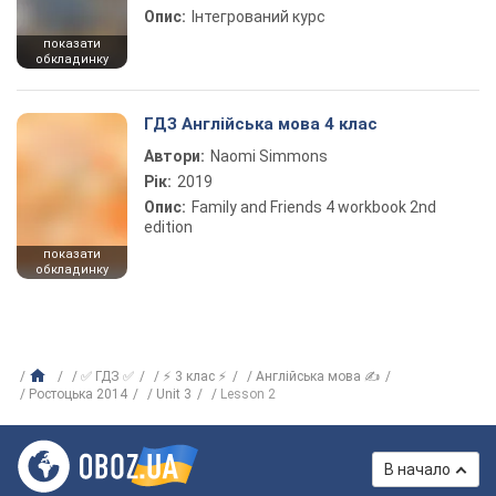
Опис:
Інтегрований курс
показати
обкладинку
ГДЗ Англійська мова 4 клас
Автори:
Naomi Simmons
Рік:
2019
Опис:
Family and Friends 4 workbook 2nd
edition
показати
обкладинку
✅ ГДЗ ✅
⚡ 3 клас ⚡
Англійська мова ✍
Ростоцька 2014
Unit 3
Lesson 2
В начало