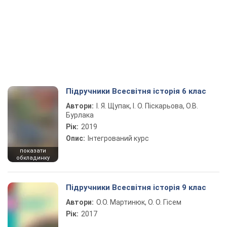
Підручники Всесвітня історія 6 клас
Автори:
І. Я. Щупак, І. О. Піскарьова, О.В.
Бурлака
Рік:
2019
Опис:
Інтегрований курс
показати
обкладинку
Підручники Всесвітня історія 9 клас
Автори:
О.О. Мартинюк, О. О. Гісем
Рік:
2017