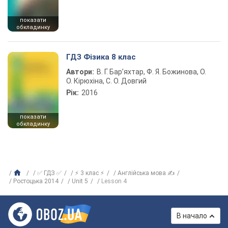
показати
обкладинку
ГДЗ Фізика 8 клас
Автори:
В. Г. Бар’яхтар, Ф. Я. Божинова, О.
О. Кірюхіна, С. О. Довгий
Рік:
2016
показати
обкладинку
✅ ГДЗ ✅
⚡ 3 клас ⚡
Англійська мова ✍
Ростоцька 2014
Unit 5
Lesson 4
В начало