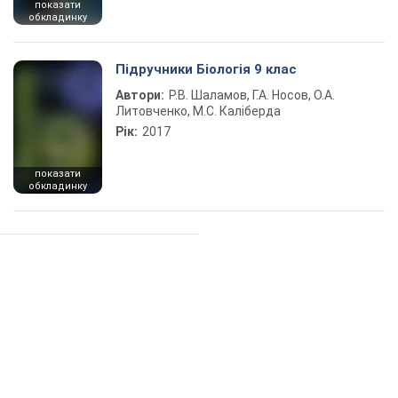
показати
обкладинку
Підручники Біологія 9 клас
Автори:
Р.В. Шаламов, Г.А. Носов, О.А.
Литовченко, М.С. Каліберда
Рік:
2017
показати
обкладинку